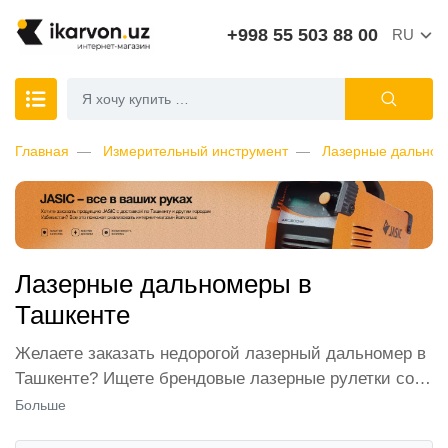
+998 55 503 88 00
RU
Главная
Измерительный инструмент
Лазерные дально
Лазерные дальномеры в
Ташкенте
Желаете заказать недорогой лазерный дальномер в
Ташкенте? Ищете брендовые лазерные рулетки со
скидкой? Все это можно сделать в интернет-
Больше
магазине ikarvon.uz. В нашем каталоге