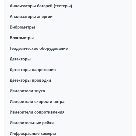
представлены лучшие лазерные измерители от
Анализаторы батарей (тестеры)
Bosch, Milwaukee, Makita, Ryobi и других
производителей. Здесь можно выбрать
Анализаторы энергии
эксклюзивные модели от ведущих брендов и
Виброметры
бюджетные позиции. Все это дополняют
Влагометры
оптимальные для покупателей в Узбекистане
условия продажи.
Геодезическое оборудование
Детекторы
Детекторы напряжения
Детекторы проводки
Измерители звука
Измерители скорости ветра
Измерители сопротивления
Измерительные рейки
Инфракрасные камеры