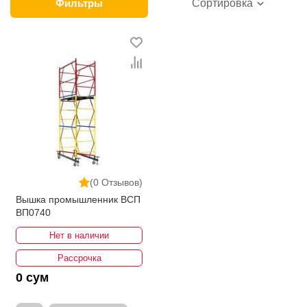
категории товара. Строительные леса в интернет-
Фильтры
Сортировка
магазине представлены ведущими
производителями и брендами, список которых
постоянно расширяется. Мы доставляем товар в
любом количестве по всей территории страны. Все
это дополняет лучшая по Узбекистану стоимость,
Строительные леса от ikarvon.uz — это самый
широкий диапазон цен. Причем здесь представлена
оптимальная цена для каждой позиции из категории
Строительные леса.
(0 Отзывов)
Вышка промышленник ВСП
ВП0740
Нет в наличии
Рассрочка
0 сум