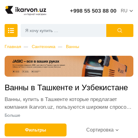
+998 55 503 88 00
RU
Главная
Сантехника
Ванны
Ванны в Ташкенте и Узбекистане
Ванны, купить в Ташкенте которые предлагает
компания ikarvon.uz, пользуются широким спросом
среди наших клиентов. Мы обеспечиваем лучшие
Больше
условия продажи этой категории товара. Ванны в
интернет-магазине представлены ведущими
Фильтры
Сортировка
производителями и брендами, список которых