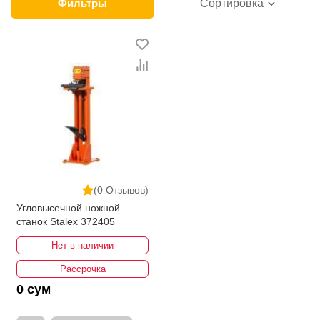
категории товара. Угловысечные станки в интернет-
Фильтры
Сортировка
магазине представлены ведущими
производителями и брендами, список которых
постоянно расширяется. Мы доставляем товар в
любом количестве по всей территории страны. Все
это дополняет лучшая по Узбекистану стоимость,
Угловысечные станки от ikarvon.uz — это самый
широкий диапазон цен. Причем здесь представлена
оптимальная цена для каждой позиции из категории
Угловысечные станки.
(0 Отзывов)
Угловысечной ножной
станок Stalex 372405
Нет в наличии
Рассрочка
0 сум