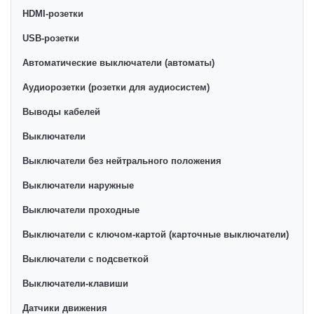
продажи этой категории товара. Лицевые панели с
HDMI-розетки
крышкой в интернет-магазине представлены
ведущими производителями и брендами, список
USB-розетки
которых постоянно расширяется. Мы доставляем
Автоматические выключатели (автоматы)
товар в любом количестве по всей территории
Аудиорозетки (розетки для аудиосистем)
страны. Все это дополняет лучшая по Узбекистану
стоимость, Лицевые панели с крышкой от ikarvon.uz
Выводы кабелей
— это самый широкий диапазон цен. Причем здесь
Выключатели
представлена оптимальная цена для каждой
позиции из категории Лицевые панели с крышкой.
Выключатели без нейтрального положения
Выключатели наружные
Выключатели проходные
Выключатели с ключом-картой (карточные выключатели)
Выключатели с подсветкой
Выключатели-клавиши
Датчики движения