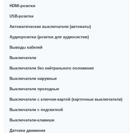
продажи этой категории товара. Накладки
HDMI-розетки
комнатных термостатов в интернет-магазине
представлены ведущими производителями и
USB-розетки
брендами, список которых постоянно расширяется.
Автоматические выключатели (автоматы)
Мы доставляем товар в любом количестве по всей
Аудиорозетки (розетки для аудиосистем)
территории страны. Все это дополняет лучшая по
Узбекистану стоимость, Накладки комнатных
Выводы кабелей
термостатов от ikarvon.uz — это самый широкий
Выключатели
диапазон цен. Причем здесь представлена
оптимальная цена для каждой позиции из категории
Выключатели без нейтрального положения
Накладки комнатных термостатов.
Выключатели наружные
Выключатели проходные
Выключатели с ключом-картой (карточные выключатели)
Выключатели с подсветкой
Выключатели-клавиши
Датчики движения