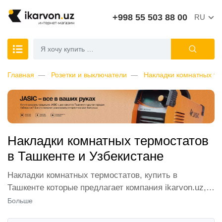
+998 55 503 88 00
RU
Главная
Розетки и выключатели
Накладки комнатных те
Накладки комнатных термостатов
в Ташкенте и Узбекистане
Накладки комнатных термостатов, купить в
Ташкенте которые предлагает компания ikarvon.uz,
пользуются широким спросом среди наших
Больше
клиентов. Мы обеспечиваем лучшие условия