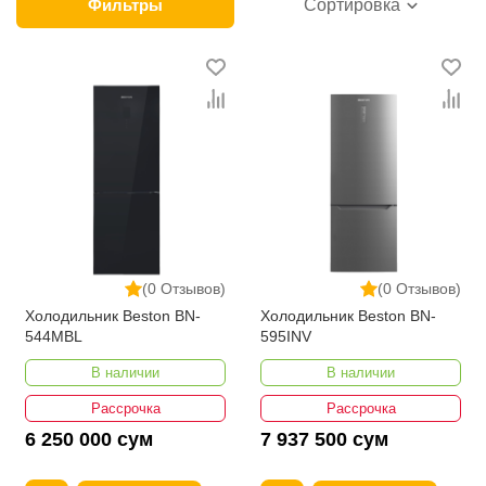
от известных производителей. Мы устанавливаем
Фильтры
Сортировка
минимальные цены на холодильники разных марок
и типов. Продукцию можно заказать с доставкой по
Ташкенту и в другие города страны. При этом
опытные консультанты колл-центра предоставят
всю необходимую информацию по каждой модели
холодильника из нашего каталога.
(0 Отзывов)
(0 Отзывов)
Холодильник Beston BN-
Холодильник Beston BN-
544MBL
595INV
В наличии
В наличии
Рассрочка
Рассрочка
6 250 000 сум
7 937 500 сум