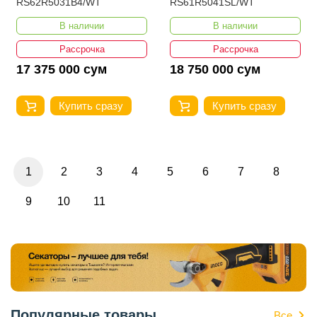
RS62R5031B4/WT
RS61R5041SL/WT
В наличии
В наличии
Рассрочка
Рассрочка
17 375 000 сум
18 750 000 сум
Купить сразу
Купить сразу
1
2
3
4
5
6
7
8
9
10
11
Популярные товары
Все