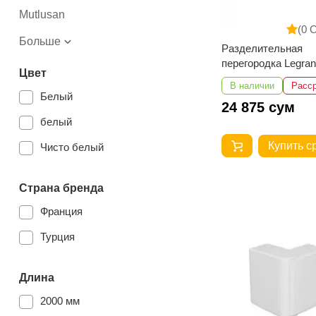
Mutlusan
(0 
Больше
Разделительная
перегородка Legran
Цвет
85x50 100x50 130x
В наличии
Расс
160x50 - 2 метра
Белый
24 875 сум
белый
Купить с
Чисто белый
Страна бренда
Франция
Турция
Длина
2000 мм