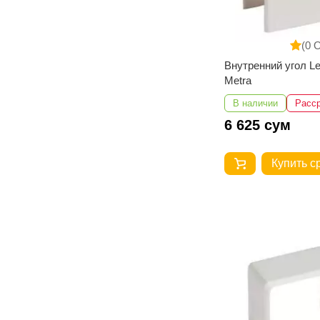
(0 
Внутренний угол L
Metra
В наличии
Расс
6 625 сум
Купить с