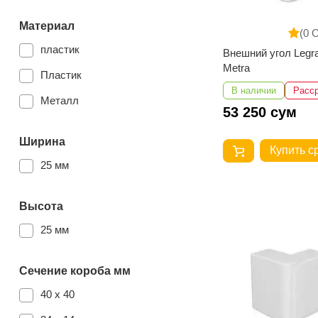
Материал
(0 
пластик
Внешний угол Legr
Metra
Пластик
В наличии
Расс
Металл
53 250 сум
Ширина
Купить с
25 мм
Высота
25 мм
Сечение короба мм
40 х 40