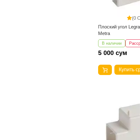
(0 
Плоский угол Legr
Metra
В наличии
Расс
5 000 сум
Купить с