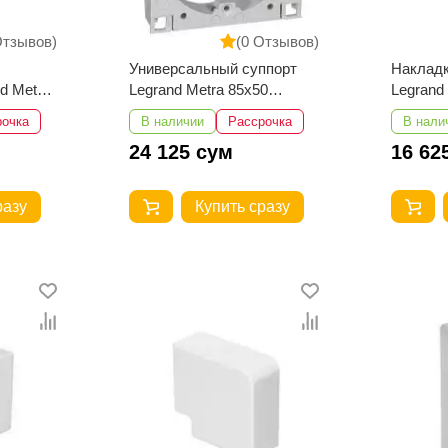
Отзывов)
(0 Отзывов)
Универсальный суппорт
Накладк
d Metra
Legrand Metra 85х50
Legrand
50
100х50 130х50
100х50 
рочка
В наличии
Рассрочка
В нали
24 125 сум
16 62
разу
Купить сразу