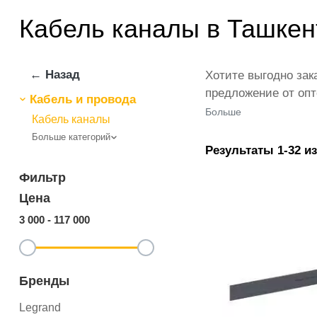
Кабель каналы в Ташкен
← Назад
Хотите выгодно зак
предложение от оп
Кабель и провода
Интернет-магазин i
Больше
Кабель каналы
от ведущих произво
Больше категорий
продажи. Обративши
Результаты 1-32 из
экспертов. Все это
Фильтр
Цена
3 000
-
117 000
Бренды
Legrand