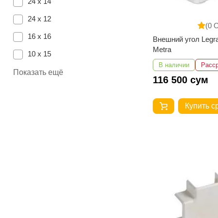
24 х 14
24 х 12
(0 
16 х 16
Внешний угол Legr
Metra
10 х 15
В наличии
Расс
100 х 50
Показать ещё
116 500 сум
85 х 75
Купить с
85 х 50