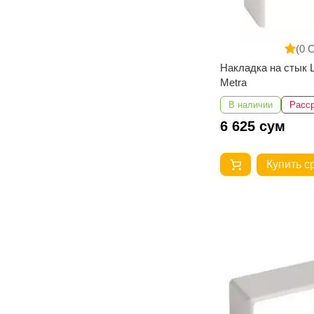
(0 
Накладка на стык 
Metra
В наличии
Расс
6 625 сум
Купить с