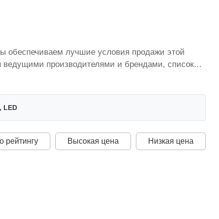
ы обеспечиваем лучшие условия продажи этой
ен ведущими производителями и брендами, список
по всей территории страны. Все это дополняет
, LED
о рейтингу
Высокая цена
Низкая цена