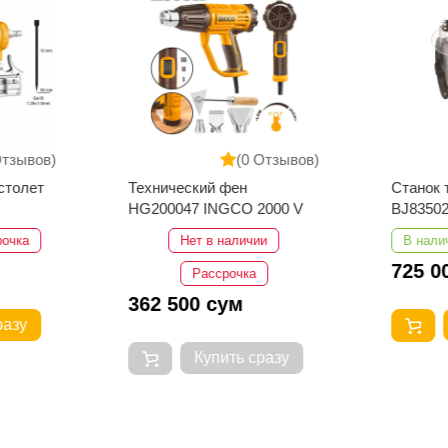
Отзывов)
(0 Отзывов)
столет
Технический фен
Станок
HG200047 INGCO 2000 V
BJ83502
рочка
Нет в наличии
В нали
725 0
Рассрочка
362 500 сум
разу
Купить сразу