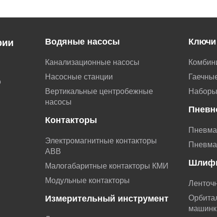
Водяные насосы
Ключи
рии
Канализационные насосы
Комбин
Насосные станции
Гаечные
о
Вертикальные центробежные
Наборы
насосы
Пневн
Контакторы
Пневма
Электромагнитные контакторы
Пневма
АВВ
Шлиф
Малогабаритные контакторы КМИ
Модульные контакторы
Ленточ
Измерительный инструмент
Орбита
машинк