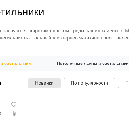
етильники
пользуются широким спросом среди наших клиентов. М
Светильник настольный в интернет-магазине представл
расширяется. Мы доставляем товар в любом количестве 
ану стоимость.
и светильники
Потолочные лампы и светильники
Новинки
По популярности
П
1