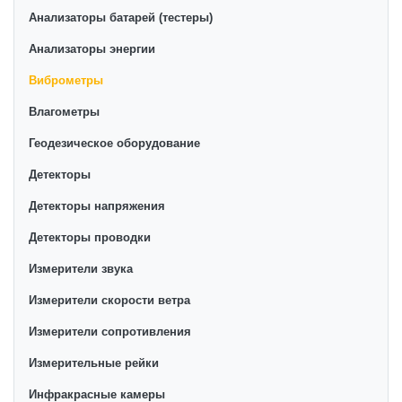
Виброметры в интернет-магазине представлены
Анализаторы батарей (тестеры)
ведущими производителями и брендами, список
которых постоянно расширяется. Мы доставляем
Анализаторы энергии
товар в любом количестве по всей территории
Виброметры
страны. Все это дополняет лучшая по Узбекистану
Влагометры
стоимость, Виброметры от ikarvon.uz — это самый
широкий диапазон цен. Причем здесь представлена
Геодезическое оборудование
оптимальная цена для каждой позиции из категории
Детекторы
Виброметры.
Детекторы напряжения
Детекторы проводки
Измерители звука
Измерители скорости ветра
Измерители сопротивления
Измерительные рейки
Инфракрасные камеры