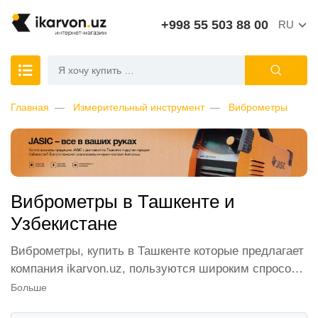
+998 55 503 88 00
RU
Главная
Измерительный инструмент
Виброметры
Виброметры в Ташкенте и
Узбекистане
Виброметры, купить в Ташкенте которые предлагает
компания ikarvon.uz, пользуются широким спросом
среди наших клиентов. Мы обеспечиваем лучшие
Больше
условия продажи этой категории товара.