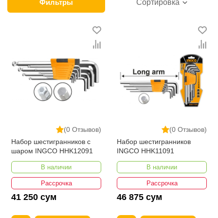
категории товара. Шестигранные ключи в интернет-
Фильтры
Сортировка
магазине представлены ведущими
производителями и брендами, список которых
постоянно расширяется. Мы доставляем товар в
любом количестве по всей территории страны. Все
это дополняет лучшая по Узбекистану стоимость,
Шестигранные ключи от ikarvon.uz — это самый
широкий диапазон цен. Причем здесь представлена
оптимальная цена для каждой позиции из категории
Шестигранные ключи.
(0 Отзывов)
(0 Отзывов)
Набор шестигранников с
Набор шестигранников
шаром INGCO HHK12091
INGCO HHK11091
В наличии
В наличии
Рассрочка
Рассрочка
41 250 сум
46 875 сум