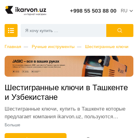
+998 55 503 88 00
RU
Главная
Ручные инструменты
Шестигранные ключи
Шестигранные ключи в Ташкенте
и Узбекистане
Шестигранные ключи, купить в Ташкенте которые
предлагает компания ikarvon.uz, пользуются
широким спросом среди наших клиентов. Мы
Больше
обеспечиваем лучшие условия продажи этой