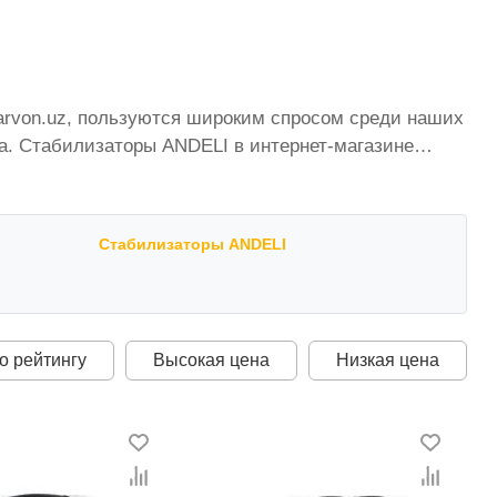
karvon.uz, пользуются широким спросом среди наших
а. Стабилизаторы ANDELI в интернет-магазине
тоянно расширяется. Мы доставляем товар в любом
кистану стоимость, Стабилизаторы ANDELI от
а оптимальная цена для каждой позиции из
Стабилизаторы ANDELI
о рейтингу
Высокая цена
Низкая цена