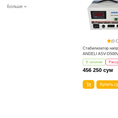
Больше
(0 
Стабилизатор нап
ANDELI ASV-D500VA 1
250V
В наличии
Расс
456 250 сум
Купить с