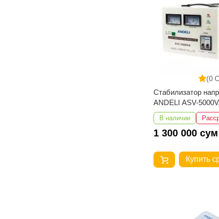
(0 
Стабилизатор нап
ANDELI ASV-5000V
250V
В наличии
Расс
1 300 000 сум
Купить с