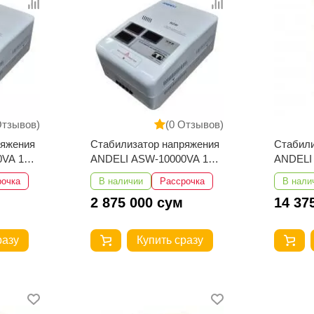
Отзывов)
(0 Отзывов)
ряжения
Стабилизатор напряжения
Стабили
VA 110-
ANDELI ASW-10000VA 110-
ANDELI
250V настенный
380V 26
рочка
В наличии
Рассрочка
В нали
2 875 000 сум
14 37
разу
Купить сразу