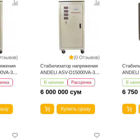
Отзывов)
(0 Отзывов)
ряжения
Стабилизатор напряжения
Стабили
0VA-3
ANDELI ASV-D15000VA-3
ANDELI
260-430V
110-25
рочка
В наличии
Рассрочка
В нали
6 000 000 сум
6 750
разу
Купить сразу