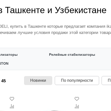
 Ташкенте и Узбекистане
LI, купить в Ташкенте которые предлагает компания i
ечиваем лучшие условия продажи этой категории товар
щими производителями и брендами, список которых пос
 территории страны. Все это дополняет лучшая по Узбе
амый широкий диапазон цен. Причем здесь представлен
илизаторы
Релейные стабилизаторы
заторы ANDELI.
STON
Новинки
По популярности
П
 45