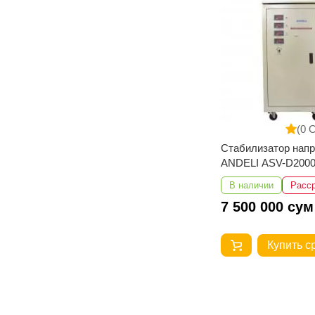
(0 
Стабилизатор нап
ANDELI ASV-D2000
260-430V
В наличии
Расс
7 500 000 сум
Купить с