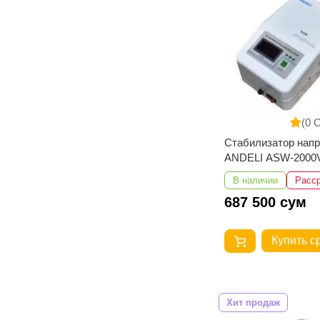
(0 
Стабилизатор нап
ANDELI ASW-2000V
250V настенный
В наличии
Расс
687 500 сум
Купить с
Хит продаж