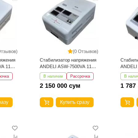
Отзывов)
(0 Отзывов)
ряжения
Стабилизатор напряжения
Стабили
A 110-
ANDELI ASW-7500VA 110-
ANDELI
250V настенный
250V на
рочка
В наличии
Рассрочка
В нали
2 150 000 сум
1 787
разу
Купить сразу