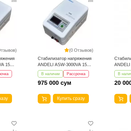
Отзывов)
(0 Отзывов)
ряжения
Стабилизатор напряжения
Стабили
A 150-
ANDELI ASW-3000VA 150-
ANDELI
250V настенный
380V 26
рочка
В наличии
Рассрочка
В нали
975 000 сум
20 00
разу
Купить сразу