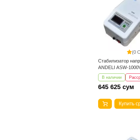
(0 
Стабилизатор нап
ANDELI ASW-1000V
250V настенный
В наличии
Расс
645 625 сум
Купить с