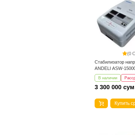
(0 
Стабилизатор нап
ANDELI ASW-15000
250V настенный
В наличии
Расс
3 300 000 сум
Купить с