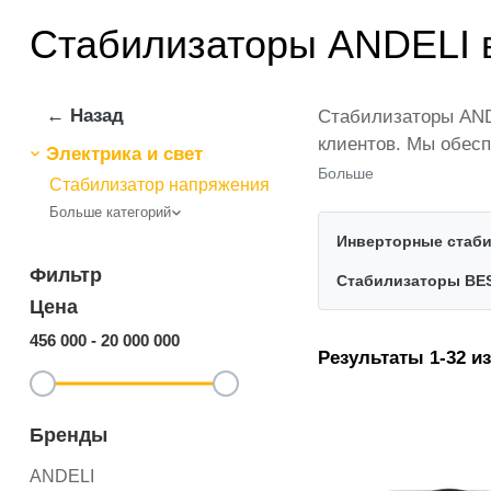
Стабилизаторы ANDELI в
← Назад
Стабилизаторы ANDE
клиентов. Мы обесп
Электрика и свет
представлены веду
Больше
Стабилизатор напряжения
количестве по всей
Больше категорий
ikarvon.uz — это с
Инверторные стаб
категории Стабили
Фильтр
Стабилизаторы BE
Цена
456 000
-
20 000 000
Результаты 1-32 из
Бренды
ANDELI