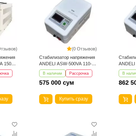
Отзывов)
(0 Отзывов)
ряжения
Стабилизатор напряжения
Стабили
A 150-
ANDELI ASW-500VA 110-
ANDELI
250V настенный
250V на
рочка
В наличии
Рассрочка
В нали
575 000 сум
862 5
разу
Купить сразу