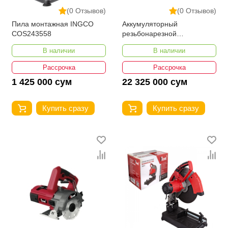
(0 Отзывов)
(0 Отзывов)
Пила монтажная INGCO
Аккумуляторный
COS243558
резьбонарезной
инструмент для труб
В наличии
В наличии
Milwaukee M18 FPT2-121C
Рассрочка
Рассрочка
1 425 000 сум
22 325 000 сум
Купить сразу
Купить сразу