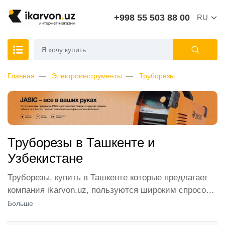
+998 55 503 88 00
RU
Главная
Электроинструменты
Труборезы
Труборезы в Ташкенте и
Узбекистане
Труборезы, купить в Ташкенте которые предлагает
компания ikarvon.uz, пользуются широким спросом
среди наших клиентов. Мы обеспечиваем лучшие
Больше
условия продажи этой категории товара. Труборезы