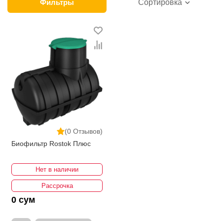
продажи этой категории товара. Автономные
Фильтры
Сортировка
канализации в интернет-магазине представлены
ведущими производителями и брендами, список
которых постоянно расширяется. Мы доставляем
товар в любом количестве по всей территории
страны. Все это дополняет лучшая по Узбекистану
стоимость, Автономные канализации от ikarvon.uz
— это самый широкий диапазон цен. Причем здесь
представлена оптимальная цена для каждой
позиции из категории Автономные канализации.
(0 Отзывов)
Биофильтр Rostok Плюс
Нет в наличии
Рассрочка
0 сум