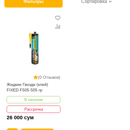
категории товара. Жидкие гвозди в интернет-
Фильтры
Сортировка
магазине представлены ведущими
производителями и брендами, список которых
постоянно расширяется. Мы доставляем товар в
любом количестве по всей территории страны. Все
это дополняет лучшая по Узбекистану стоимость,
Жидкие гвозди от ikarvon.uz — это самый широкий
диапазон цен. Причем здесь представлена
оптимальная цена для каждой позиции из категории
Жидкие гвозди.
(0 Отзывов)
Жидкие Гвозди (клей)
FIXED F505 505 гр
В наличии
Рассрочка
26 000 сум