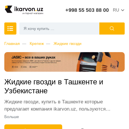
+998 55 503 88 00
RU
Главная
Крепеж
Жидкие гвозди
Жидкие гвозди в Ташкенте и
Узбекистане
Жидкие гвозди, купить в Ташкенте которые
предлагает компания ikarvon.uz, пользуются
широким спросом среди наших клиентов. Мы
Больше
обеспечиваем лучшие условия продажи этой