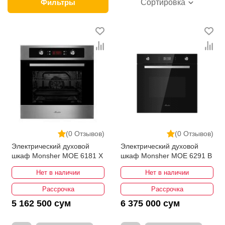
брендовый духовой шкаф в Узбекистане?
Фильтры
Сортировка
Обращение в интернет-магазин ikarvon.uz поможет
легко справиться с этими и многими другими
задачами. Здесь предлагаются лучшие модели от
Bosch, Ziffler, Monsher и других известных
производителей. Качество брендовых духовых
шкафов сочетается с выгодными для покупателей
условиями продажи. Быстрая и надежная доставка,
выбор способа оплаты, гарантийные обязательства,
консультации опытных специалистов — все это
дополняют оптимальные для Узбекистана цены на
(0 Отзывов)
(0 Отзывов)
газовые и электрические духовые шкафы.
Электрический духовой
Электрический духовой
шкаф Monsher MOE 6181 X
шкаф Monsher MOE 6291 B
Нет в наличии
Нет в наличии
Рассрочка
Рассрочка
5 162 500 сум
6 375 000 сум