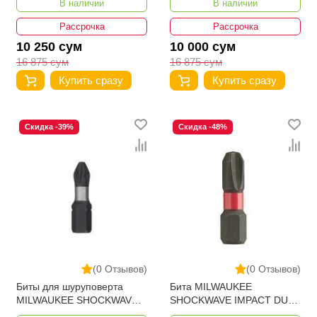
В наличии
В наличии
ММ (2ШТ) 4932430852
4932430850
Рассрочка
Рассрочка
10 250 сум
10 000 сум
16 875 сум
16 875 сум
Купить сразу
Купить сразу
Скидка -39%
Скидка -48%
(0 Отзывов)
(0 Отзывов)
Биты для шуруповерта
Бита MILWAUKEE
MILWAUKEE SHOCKWAVE
SHOCKWAVE IMPACT DUTY
IMPACT DUTY PH3 X 25ММ
PZ3 X 25ММ 4932430868