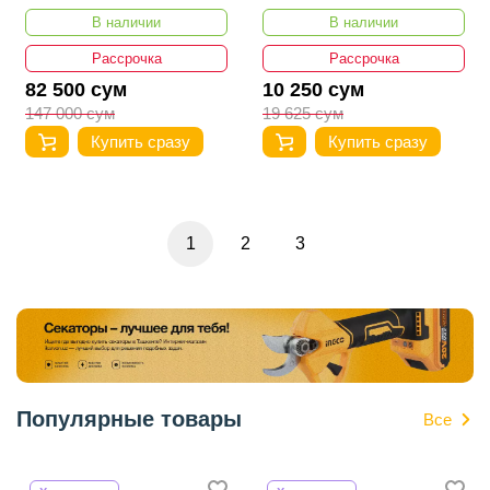
IMPACT DUTY PZ3 X 25ММ
4932430860
В наличии
В наличии
4932430869
Рассрочка
Рассрочка
82 500 сум
10 250 сум
147 000 сум
19 625 сум
Купить сразу
Купить сразу
1
2
3
Популярные товары
Все