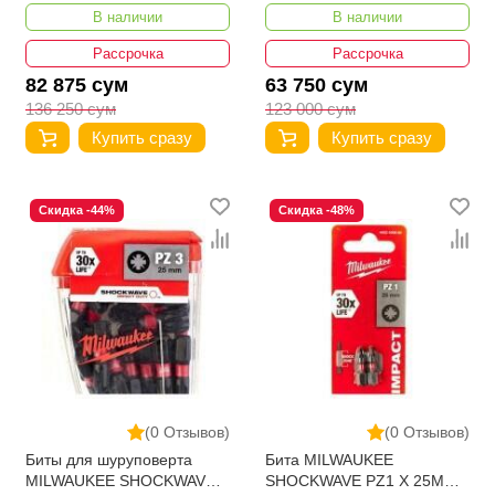
PH2 X 25 ММ (25 ШТ)
IMPACT DUTY PZ2 X 50 ММ
В наличии
В наличии
4932430853
4932430866
Рассрочка
Рассрочка
82 875 сум
63 750 сум
136 250 сум
123 000 сум
Купить сразу
Купить сразу
Скидка -44%
Скидка -48%
(0 Отзывов)
(0 Отзывов)
Биты для шуруповерта
Бита MILWAUKEE
MILWAUKEE SHOCKWAVE
SHOCKWAVE PZ1 X 25ММ