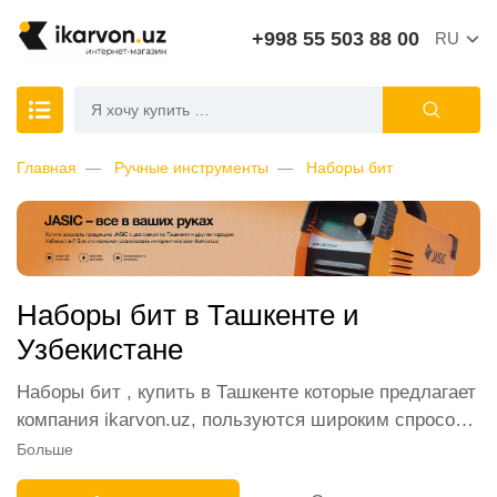
+998 55 503 88 00
RU
Главная
Ручные инструменты
Наборы бит
Наборы бит в Ташкенте и
Узбекистане
Наборы бит , купить в Ташкенте которые предлагает
компания ikarvon.uz, пользуются широким спросом
среди наших клиентов. Мы обеспечиваем лучшие
Больше
условия продажи этой категории товара. Наборы