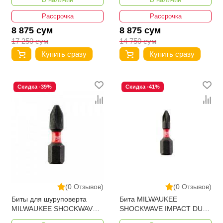
4932430870
4932430858
Рассрочка
Рассрочка
8 875 сум
8 875 сум
17 250 сум
14 750 сум
Купить сразу
Купить сразу
Скидка -39%
Скидка -41%
(0 Отзывов)
(0 Отзывов)
Биты для шуруповерта
Бита MILWAUKEE
MILWAUKEE SHOCKWAVE
SHOCKWAVE IMPACT DUTY
IMPACT DUTY PH2 X 25
PH1 X 25 ММ (2ШТ)