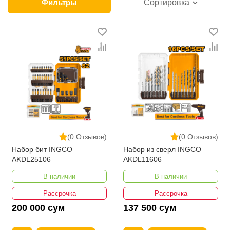
бит в интернет-магазине представлены ведущими
Фильтры
Сортировка
производителями и брендами, список которых
постоянно расширяется. Мы доставляем товар в
любом количестве по всей территории страны. Все
это дополняет лучшая по Узбекистану стоимость,
Наборы бит от ikarvon.uz — это самый широкий
диапазон цен. Причем здесь представлена
оптимальная цена для каждой позиции из категории
Наборы бит .
(0 Отзывов)
(0 Отзывов)
Набор бит INGCO
Набор из сверл INGCO
АKDL25106
AKDL11606
В наличии
В наличии
Рассрочка
Рассрочка
200 000 сум
137 500 сум