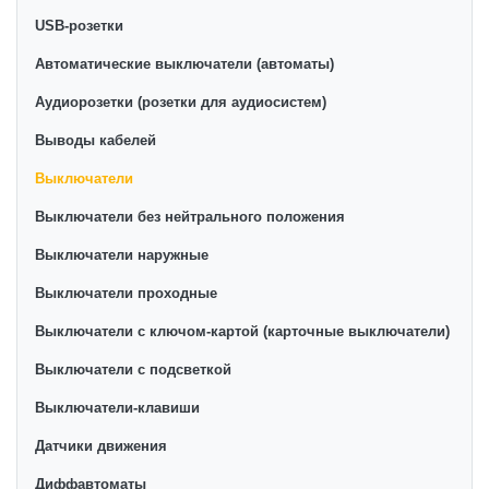
Компания предоставляет возможность снижать
USB-розетки
расценки за счет участия в акциях. При этом наши
Автоматические выключатели (автоматы)
розничные и оптовые цены на выключатели и без
Аудиорозетки (розетки для аудиосистем)
того являются минимальными для Узбекистана.
Выводы кабелей
Выключатели
Выключатели без нейтрального положения
Выключатели наружные
Выключатели проходные
Выключатели с ключом-картой (карточные выключатели)
Выключатели с подсветкой
Выключатели-клавиши
Датчики движения
Диффавтоматы