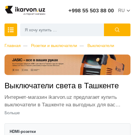
+998 55 503 88 00
RU
Главная
Розетки и выключатели
Выключатели
Выключатели света в Ташкенте
Интернет-магазин ikarvon.uz предлагает купить
выключатели в Ташкенте на выгодных для вас
условиях. Мы обеспечиваем широкий выбор
Больше
моделей от ведущих производителей, клиенты
могут подобрать оптимальный способ оплаты и
HDMI-розетки
заказать электрические выключатели с доставкой.