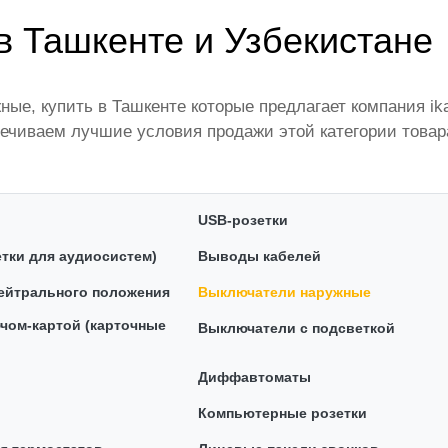
 Ташкенте и Узбекистане
ые, купить в Ташкенте которые предлагает компания i
ечиваем лучшие условия продажи этой категории товар
щими производителями и брендами, список которых пос
 территории страны. Все это дополняет лучшая по Узбе
амый широкий диапазон цен. Причем здесь представлен
USB-розетки
тели наружные.
тки для аудиосистем)
Выводы кабелей
ейтрального положения
Выключатели наружные
чом-картой (карточные
Выключатели с подсветкой
Диффавтоматы
Компьютерные розетки