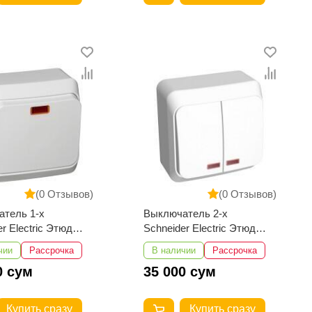
(0 Отзывов)
(0 Отзывов)
тель 1-х
Выключатель 2-х
r Electric Этюд
Schneider Electric Этюд
й с подсветкой
наружный с подсветкой
чии
Рассрочка
В наличии
Рассрочка
50В
10АХ 250В
0 сум
35 000 сум
Купить сразу
Купить сразу