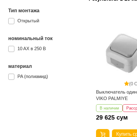
Тип монтажа
Открытый
номинальный ток
10 AX в 250 В
материал
PA (полиамид)
(0 
Выключатель один
VIKO PALMIYE
В наличии
Расс
29 625 сум
Купить с