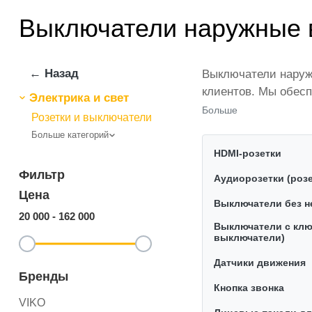
Выключатели наружные в
← Назад
Выключатели наружн
клиентов. Мы обесп
Электрика и свет
представлены веду
Больше
Розетки и выключатели
количестве по всей
Больше категорий
ikarvon.uz — это с
HDMI-розетки
категории Выключа
Фильтр
Аудиорозетки (розе
Цена
Выключатели без н
20 000
-
162 000
Выключатели с клю
выключатели)
Датчики движения
Бренды
Кнопка звонка
VIKO