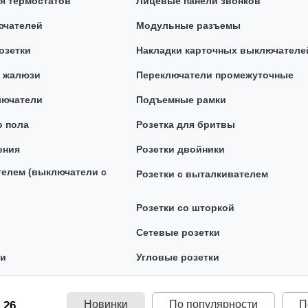
я термостатов
Лицевые панели звонков
ючателей
Модульные разъемы
озетки
Накладки карточных выключателе
я жалюзи
Переключатели промежуточные
лючатели
Подъемные рамки
о пола
Розетка для бритвы
ения
Розетки двойники
телем (выключатели с
Розетки с выталкивателем
Розетки со шторкой
Сетевые розетки
ки
Угловые розетки
Новинки
По популярности
П
 26