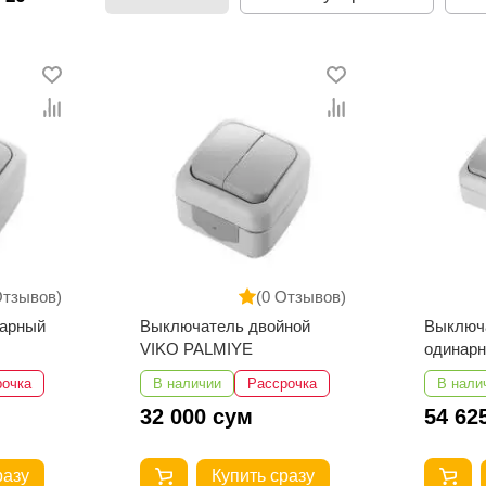
Отзывов)
(0 Отзывов)
арный
Выключатель двойной
Выключа
VIKO PALMIYE
одинар
рочка
В наличии
Рассрочка
В нали
32 000 сум
54 62
разу
Купить сразу