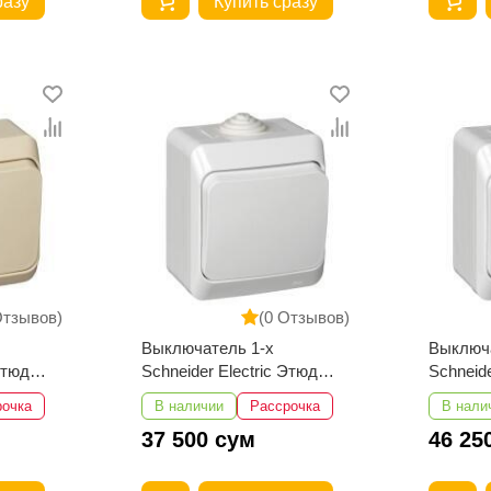
разу
Купить сразу
Отзывов)
(0 Отзывов)
Выключатель 1-х
Выключа
Этюд
Schneider Electric Этюд
Schneide
ткой
наружный 10АХ 250В IP44
наружны
рочка
В наличии
Рассрочка
В нали
й
37 500 сум
46 25