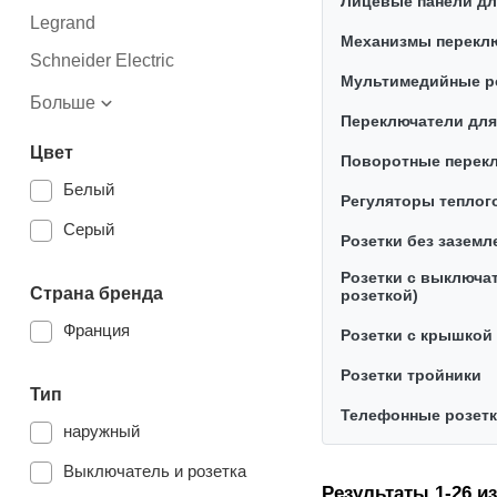
Лицевые панели дл
Legrand
Механизмы перекл
Schneider Electric
Мультимедийные р
Больше
Переключатели дл
Цвет
Поворотные перек
Белый
Регуляторы теплог
Серый
Розетки без заземл
Розетки с выключа
Страна бренда
розеткой)
Франция
Розетки с крышкой
Розетки тройники
Тип
Телефонные розет
наружный
Выключатель и розетка
Результаты 1-26 из