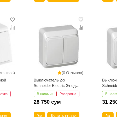
Отзывов)
(0 Отзывов)
ной
Выключатель 2-х
Выключа
Schneider Electric Этюд
Schneide
наружный 10АХ 250В
наружны
рочка
В наличии
Рассрочка
В нали
10АХ 2
28 750 сум
31 25
разу
Купить сразу