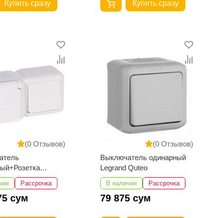
Купить сразу
Купить сразу
(0 Отзывов)
(0 Отзывов)
атель
Выключатель одинарный
ный+Розетка
Legrand Quteo
ая со/ш Legrand
чии
Рассрочка
В наличии
Рассрочка
75 сум
79 875 сум