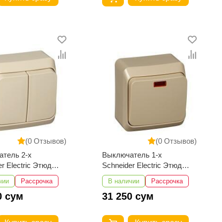
(0 Отзывов)
(0 Отзывов)
тель 2-х
Выключатель 1-х
r Electric Этюд
Schneider Electric Этюд
ый 10АХ 250В
наружный с подсветкой
чии
Рассрочка
В наличии
Рассрочка
й
10АХ 250В бежевый
0 сум
31 250 сум