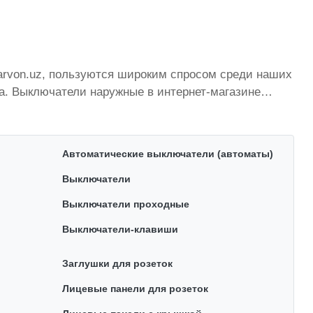
karvon.uz, пользуются широким спросом среди наших
а. Выключатели наружные в интернет-магазине
тоянно расширяется. Мы доставляем товар в любом
кистану стоимость, Выключатели наружные от
а оптимальная цена для каждой позиции из
Автоматические выключатели (автоматы)
Выключатели
Выключатели проходные
Выключатели-клавиши
Заглушки для розеток
Лицевые панели для розеток