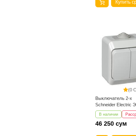
Купить с
(0 
Выключатель 2-х
Schneider Electric
наружный 10А 250В
В наличии
Расс
серый
46 250 сум