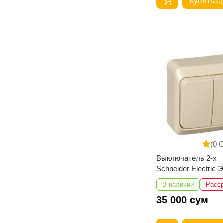
Купить с
(0 
Выключатель 2-х
Schneider Electric 
наружный с подсве
В наличии
Расс
10АХ 250В бежевы
35 000 сум