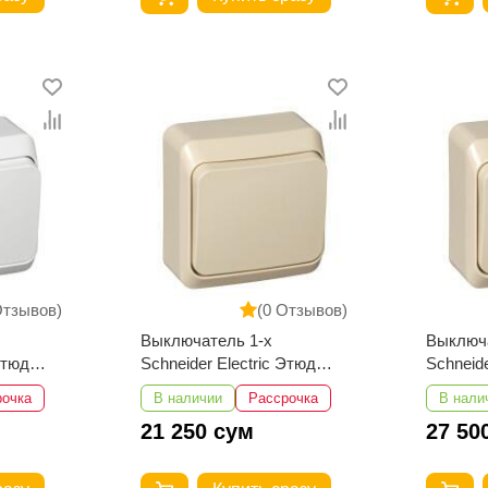
Отзывов)
(0 Отзывов)
Выключатель 1-х
Выключа
Этюд
Schneider Electric Этюд
Schneide
0В
наружный 10АХ 250В
наружн
рочка
В наличии
Рассрочка
В нали
бежевый
бежевы
21 250 сум
27 50