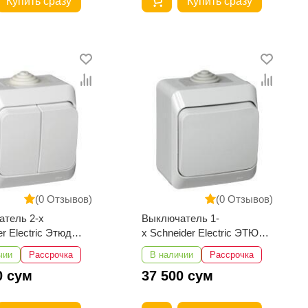
Купить сразу
Купить сразу
(0 Отзывов)
(0 Отзывов)
тель 2-х
Выключатель 1-
r Electric Этюд
х Schneider Electric ЭТЮД
й 10АХ 250В IP44
наружный 10А 250В IP44
чии
Рассрочка
В наличии
Рассрочка
серый
0 сум
37 500 сум