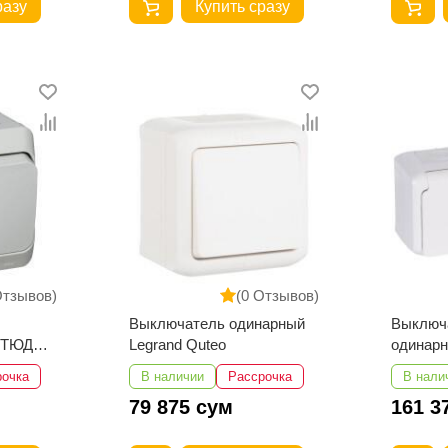
разу
Купить сразу
Отзывов)
(0 Отзывов)
Выключатель одинарный
Выключ
 ЭТЮД
Legrand Quteo
одинар
 IP44
одинарн
рочка
В наличии
Рассрочка
В нали
Quteo
79 875 сум
161 3