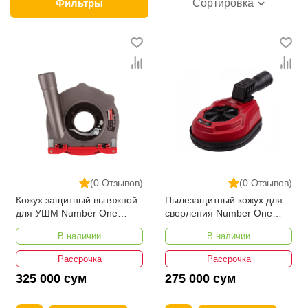
продажи этой категории товара. Расходные
Фильтры
Сортировка
материалы для инструментов в интернет-магазине
представлены ведущими производителями и
брендами, список которых постоянно расширяется.
Мы доставляем товар в любом количестве по всей
территории страны. Все это дополняет лучшая по
Узбекистану стоимость, Расходные материалы для
инструментов от ikarvon.uz — это самый широкий
диапазон цен. Причем здесь представлена
оптимальная цена для каждой позиции из категории
Расходные материалы для инструментов.
(0 Отзывов)
(0 Отзывов)
Кожух защитный вытяжной
Пылезащитный кожух для
для УШМ Number One
сверления Number One
NPHE-125
TD18
В наличии
В наличии
Рассрочка
Рассрочка
325 000 сум
275 000 сум