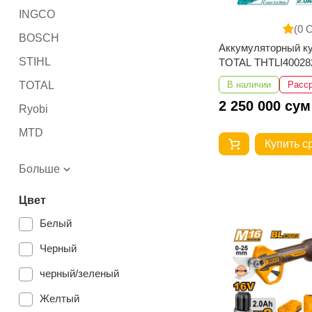
INGCO
(0 
BOSCH
Аккумуляторный к
STIHL
TOTAL THTLI40028
TOTAL
В наличии
Расс
2 250 000 сум
Ryobi
MTD
Купить с
Husqvarna
Больше
ALTECO
Цвет
EMTOP
Белый
Black & Decker
Черный
черный/зеленый
Желтый