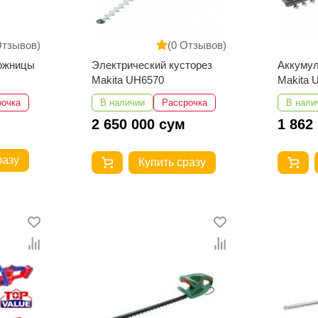
Отзывов)
(0 Отзывов)
ожницы
Электрический кусторез
Аккумул
Makita UH6570
Makita
рочка
В наличии
Рассрочка
В нали
2 650 000 сум
1 862
разу
Купить сразу