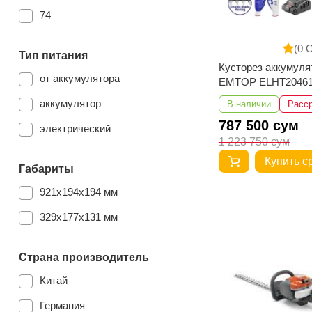
74
(0 
Тип питания
Кусторез аккумул
от аккумулятора
EMTOP ELHT20461
аккумулятор
В наличии
Расс
787 500 сум
электрический
1 223 750 сум
Купить с
Габариты
921x194x194 мм
329x177x131 мм
Страна производитель
Китай
Германия