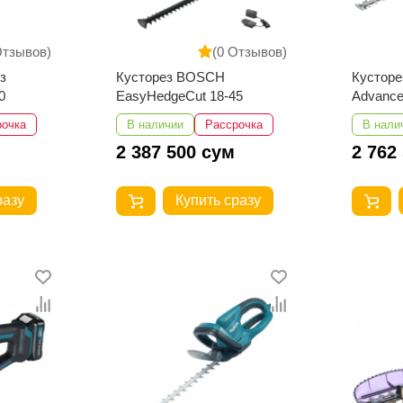
Отзывов)
(0 Отзывов)
з
Кусторез BOSCH
Кусторе
0
EasyHedgeCut 18-45
Advance
рочка
В наличии
Рассрочка
В нали
2 387 500 сум
2 762
разу
Купить сразу