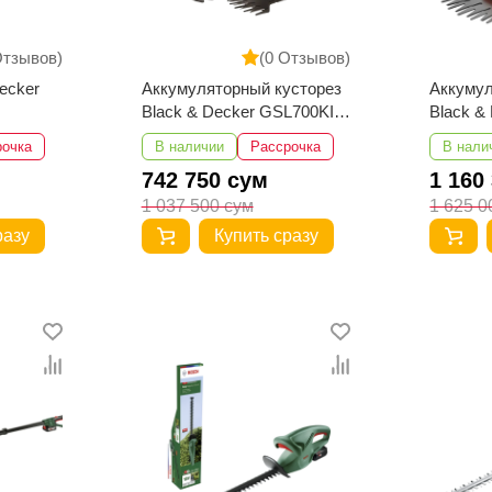
Отзывов)
(0 Отзывов)
ecker
Аккумуляторный кусторез
Аккумул
Black & Decker GSL700KIT-
Black & Deck
QW
QW
рочка
В наличии
Рассрочка
В нали
742 750 сум
1 160
1 037 500 сум
1 625 0
разу
Купить сразу