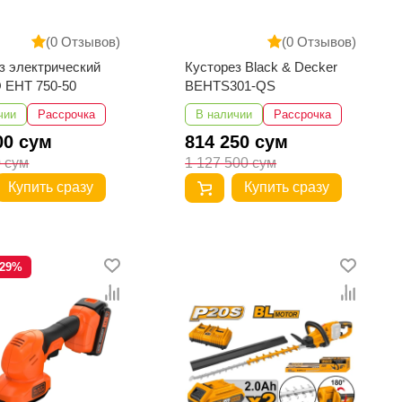
(0 Отзывов)
(0 Отзывов)
з электрический
Кусторез Black & Decker
 EHT 750-50
BEHTS301-QS
чии
Рассрочка
В наличии
Рассрочка
00 сум
814 250 сум
0 сум
1 127 500 сум
Купить сразу
Купить сразу
-29%