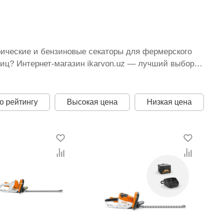
рические и бензиновые секаторы для фермерского
иц? Интернет-магазин ikarvon.uz — лучший выбор
зный ассортимент кусторезов от Bosch, Styhl,
ендов садовых инструментов сочетается с
ы, опытные консультанты — все это дополняют
о рейтингу
Высокая цена
Низкая цена