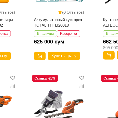
Отзывов)
(0 Отзывов)
ожницы
Аккумуляторный кусторез
Кусторе
82
TOTAL THTLI20018
ALTECO
рочка
В наличии
Рассрочка
В нали
625 000 сум
662 5
805 00
разу
Купить сразу
Скидка -28%
Скидка 