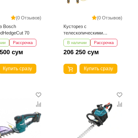
(0 Отзывов)
(0 Отзывов)
з Bosch
Кусторез с
dHedgeCut 70
телескопическими
рукоятками INGCO
чии
Рассрочка
В наличии
Рассрочка
HHS6306
 500 сум
206 250 сум
Купить сразу
Купить сразу