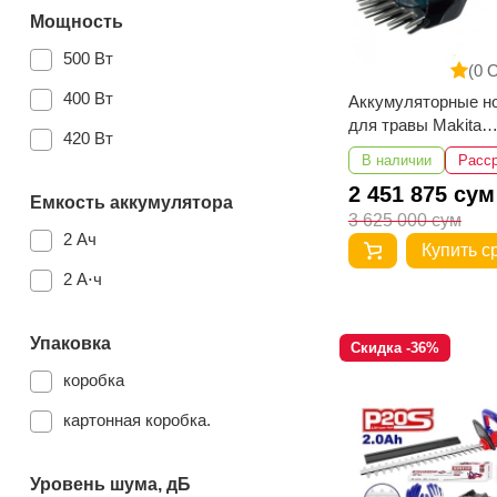
10.8 V
Мощность
500 Вт
(0 
400 Вт
Аккумуляторные н
для травы Makita
420 Вт
UM600DWAE
В наличии
Расс
2 451 875 сум
Емкость аккумулятора
3 625 000 сум
2 Ач
Купить с
2 А⋅ч
Упаковка
Скидка -36%
коробка
картонная коробка.
Уровень шума, дБ