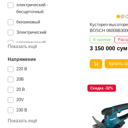
электрический -
бесщеточный
(0 
бензиновый
Кусторез-высоторе
BOSCH 06008B300
Электрический
В наличии
Расс
электрический
Показать ещё
3 150 000 сум
гибридный
Напряжение
Купить с
220 В
20В
Скидка -32%
20 В
20V
230 В
18 в
Показать ещё