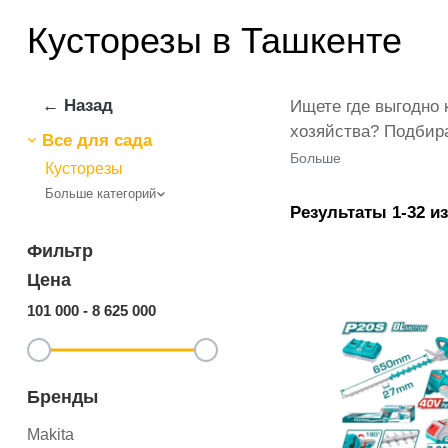
Кусторезы в Ташкенте
← Назад
Ищете где выгодно 
хозяйства? Подбир
Все для сада
для решения подобн
Больше
Кусторезы
Ryobi, INGCO и дру
Больше категорий
оптимальными усло
Результаты 1-32 из
минимальные для Уз
Фильтр
Цена
101 000
-
8 625 000
Бренды
Makita