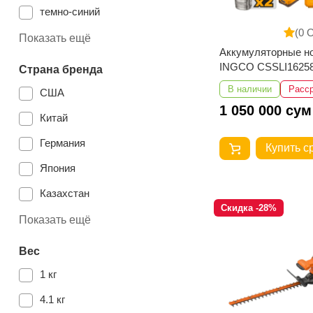
темно-синий
(0 
оранжевая
Показать ещё
Аккумуляторные н
синий
INGCO CSSLI1625
Страна бренда
оранжевый
В наличии
Расс
США
1 050 000 сум
Китай
Германия
Купить с
Япония
Казахстан
Скидка -28%
Показать ещё
Вес
1 кг
4.1 кг