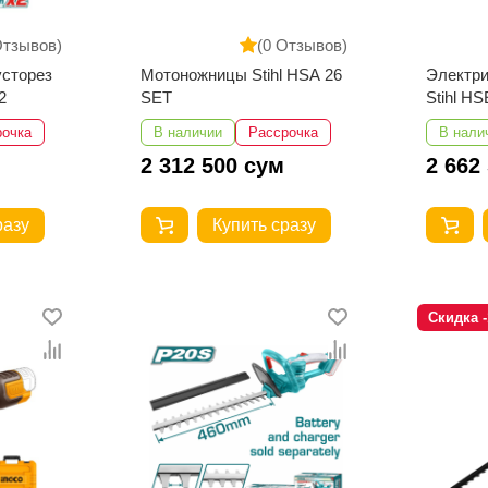
Отзывов)
(0 Отзывов)
усторез
Мотоножницы Stihl HSA 26
Электри
2
SET
Stihl HS
рочка
В наличии
Рассрочка
В нали
2 312 500 сум
2 662
разу
Купить сразу
Скидка 