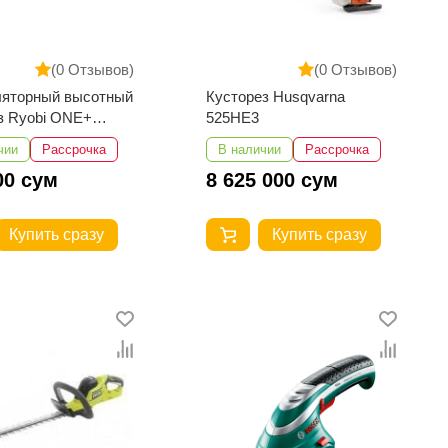
(0 Отзывов)
(0 Отзывов)
ляторный высотный
Кусторез Husqvarna
з Ryobi ONE+
525HE3
0X 5133001249
чии
Рассрочка
В наличии
Рассрочка
00 сум
8 625 000 сум
Купить сразу
Купить сразу