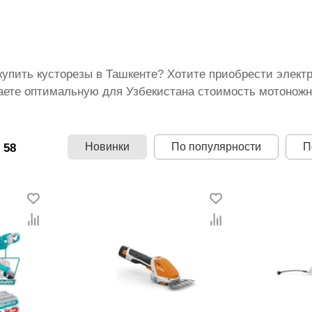
купить кусторезы в Ташкенте? Хотите приобрести элект
аете оптимальную для Узбекистана стоимость мотоножн
ых задач. Наше несомненное преимущество — разнообра
гих известных производителей. Качество от ведущих бр
виями нашей продажи. Доставка, разные способы оплат
Новинки
По популярности
П
 58
бекистана цены на кусторезы и сучкорезы.