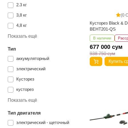
2.3 кг
3,8 кг
(0 
Кусторез Black & D
4,8 кг
BEHT201-QS
2,6 кг
Показать ещё
В наличии
Расс
1.3 кг
677 000 сум
Тип
938 750 сум
5 кг
аккумуляторный
Купить с
1,3 кг
электрический
6.3 кг
Кусторез
2.6 кг
кусторез
3.0 кг
Показать ещё
Тип двигателя
электрический - щеточный