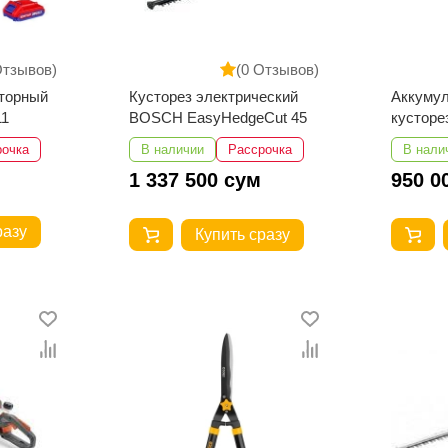
Отзывов)
(0 Отзывов)
яторный
Кусторез электрический
Аккуму
1
BOSCH EasyHedgeCut 45
кусторе
OHT185
рочка
В наличии
Рассрочка
В нали
1 337 500 сум
950 0
разу
Купить сразу