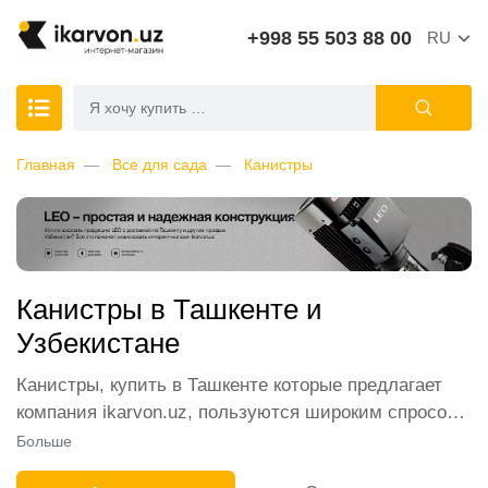
+998 55 503 88 00
RU
Главная
Все для сада
Канистры
Канистры в Ташкенте и
Узбекистане
Канистры, купить в Ташкенте которые предлагает
компания ikarvon.uz, пользуются широким спросом
среди наших клиентов. Мы обеспечиваем лучшие
Больше
условия продажи этой категории товара. Канистры в