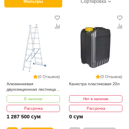
интернет-магазине представлены ведущими
Фильтры
Сортировка
производителями и брендами, список которых
постоянно расширяется. Мы доставляем товар в
любом количестве по всей территории страны. Все
это дополняет лучшая по Узбекистану стоимость,
Канистры от ikarvon.uz — это самый широкий
диапазон цен. Причем здесь представлена
оптимальная цена для каждой позиции из категории
Канистры.
(0 Отзывов)
(0 Отзывов)
Алюминиевая
Канистра пластиковая 20л
двухсекционная лестница
СИБРТЕХ 97908
В наличии
Нет в наличии
Рассрочка
Рассрочка
1 287 500 сум
0 сум