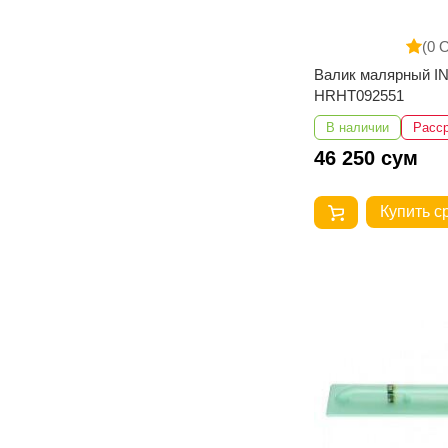
(0 
Валик малярный 
HRHT092551
В наличии
Расс
46 250 сум
Купить с