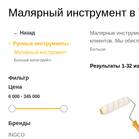
Малярный инструмент в 
← Назад
Малярные инструмен
клиентов. Мы обесп
Ручные инструменты
представлены веду
Больше
Малярный инструмент
количестве по всей
Больше категорий
ikarvon.uz — это с
Результаты 1-32 из
категории Малярны
Фильтр
Цена
6 000
-
345 000
Бренды
INGCO