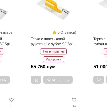
Отзывов)
(0 Отзывов)
ой
Терка c пластиковой
Терка c
 SGSplus
рукояткой с зубом SGSplus
рукоятк
SGS1916 35 см
и
Нет в наличии
Рассрочка
55 750 сум
51 00
разу
Купить сразу