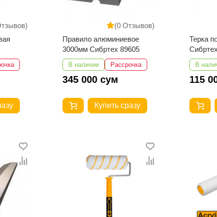
Отзывов)
(0 Отзывов)
вая
Правило алюминиевое
Терка п
3000мм Сибртех 89605
Сибртех
рочка
В наличии
Рассрочка
В нали
345 000 сум
115 0
разу
Купить сразу