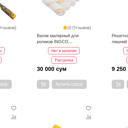
Отзывов)
(0 Отзывов)
Валик малярный для
Решетка
роликов INGCO
лишний 
HRC5610012
SGSplu
и
Нет в наличии
Рассрочка
30 000 сум
9 250
разу
Купить сразу