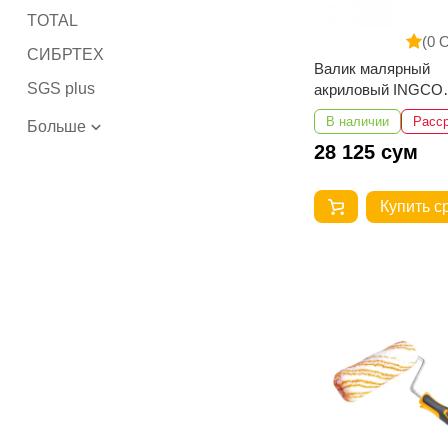
TOTAL
(0 
СИБРТЕХ
Валик малярный
SGS plus
акриловый INGCO
HRHT282302
В наличии
Расс
Больше
28 125 сум
Купить с