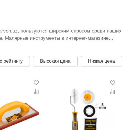
karvon.uz, пользуются широким спросом среди наших
а. Малярные инструменты в интернет-магазине
тоянно расширяется. Мы доставляем товар в любом
кистану стоимость, Малярные инструменты от
а оптимальная цена для каждой позиции из
о рейтингу
Высокая цена
Низкая цена