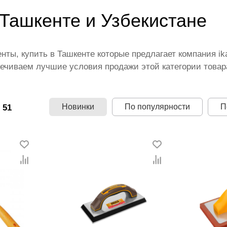
Ташкенте и Узбекистане
ты, купить в Ташкенте которые предлагает компания i
ечиваем лучшие условия продажи этой категории товар
щими производителями и брендами, список которых пос
 территории страны. Все это дополняет лучшая по Узбе
амый широкий диапазон цен. Причем здесь представлен
Новинки
По популярности
П
 51
е инструменты.