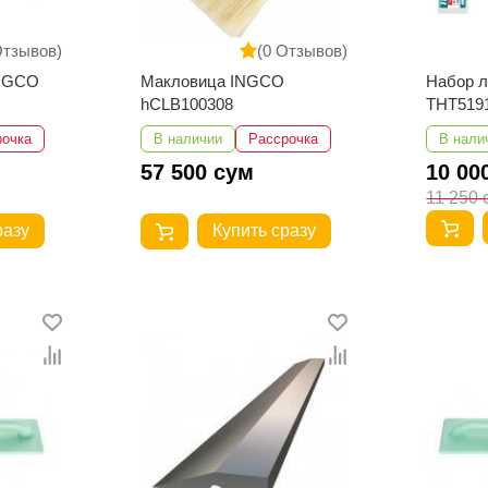
Отзывов)
(0 Отзывов)
INGCO
Макловица INGCO
Набор 
hCLB100308
THT519
рочка
В наличии
Рассрочка
В нали
57 500 сум
10 00
11 250 
разу
Купить сразу