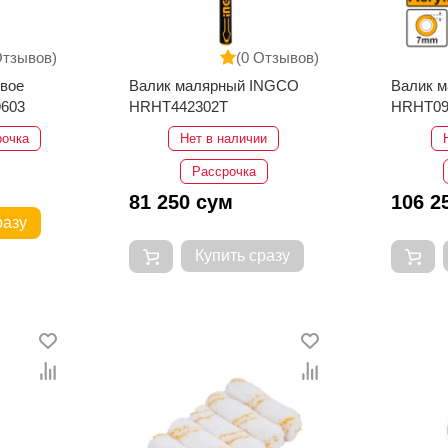
Отзывов)
(0 Отзывов)
вое
Валик малярный INGCO
Валик 
9603
HRHT442302T
HRHT09
рочка
Нет в наличии
Рассрочка
81 250 сум
106 2
разу
Купить сразу