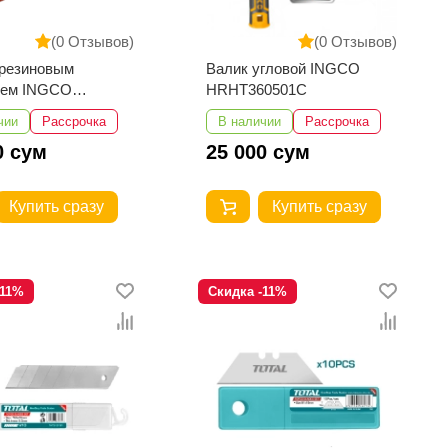
(0 Отзывов)
(0 Отзывов)
 резиновым
Валик угловой INGCO
ием INGCO
HRHT360501C
008
чии
Рассрочка
В наличии
Рассрочка
0 сум
25 000 сум
Купить сразу
Купить сразу
-11%
Скидка -11%