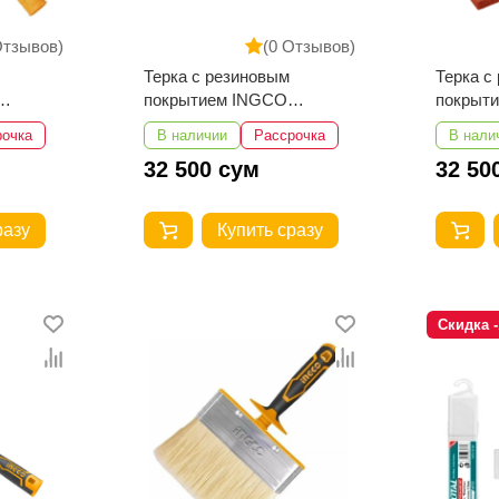
Отзывов)
(0 Отзывов)
Терка с резиновым
Терка с
покрытием INGCO
покрыт
HSFR24108
HSFR24
рочка
В наличии
Рассрочка
В нали
32 500 сум
32 50
разу
Купить сразу
Скидка 