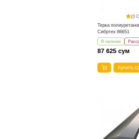
(0 
Терка полиуретано
Сибртех 86651
В наличии
Расс
87 625 сум
Купить с