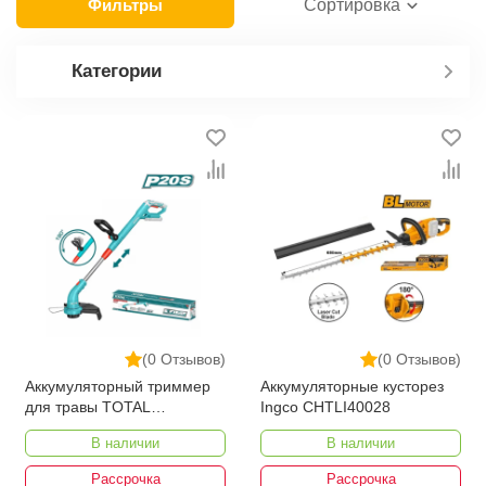
продажи этой категории товара. Аккумуляторные
Фильтры
Сортировка
триммеры в интернет-магазине представлены
ведущими производителями и брендами, список
Категории
которых постоянно расширяется. Мы доставляем
товар в любом количестве по всей территории
страны. Все это дополняет лучшая по Узбекистану
стоимость, Аккумуляторные триммеры от ikarvon.uz
— это самый широкий диапазон цен. Причем здесь
представлена оптимальная цена для каждой
позиции из категории Аккумуляторные триммеры.
(0 Отзывов)
(0 Отзывов)
Аккумуляторный триммер
Аккумуляторные кусторез
для травы TOTAL
Ingco CHTLI40028
TGTLI20018
В наличии
В наличии
Рассрочка
Рассрочка