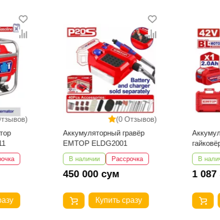
Отзывов)
(0 Отзывов)
тор
Аккумуляторный гравёр
Аккуму
11
EMTOP ELDG2001
гайков
ECIWL4
рочка
В наличии
Рассрочка
В нали
450 000 сум
1 087
разу
Купить сразу