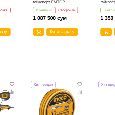
гайковёрт EMTOP
гайков
ECIWL42461
EATL34
рочка
В наличии
Рассрочка
В нали
1 087 500 сум
1 350
разу
Купить сразу
Хит продаж
Хит про