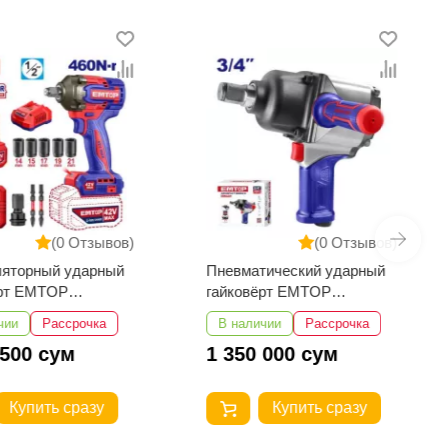
(0 Отзывов)
(0 Отзывов)
ляторный ударный
Пневматический ударный
ёрт EMTOP
гайковёрт EMTOP
2461
EATL341601
чии
Рассрочка
В наличии
Рассрочка
 500 сум
1 350 000 сум
Купить сразу
Купить сразу