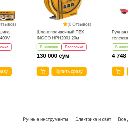
Отзывов)
(0 Отзывов)
шина
Шланг поливочный ПВХ
Ручная 
1400V
INGCO HPH2001 20м
тележка
1150-55
рочка
В наличии
Рассрочка
В нали
130 000 сум
4 748
разу
Купить сразу
Ручные инструменты
Электрика и свет
Все 