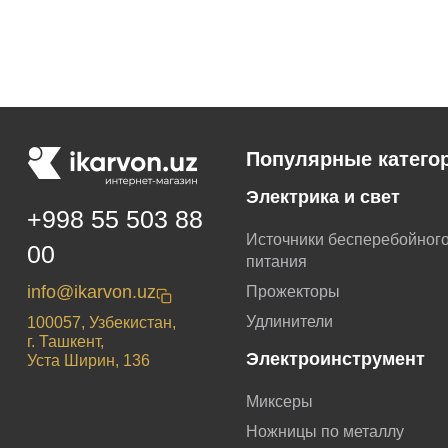
Популярные катего
Электрика и свет
+998 55 503 88
Источники бесперебойног
00
питания
info@ikarvon.uz
Прожекторы
Удлинители
100057, Узбекистан,
г. Ташкент,
Электроинструмент
Уста Ширин, 136
Миксеры
Ножницы по металлу