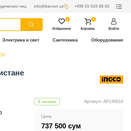
дических лиц
info@ikarvon.uz
+998 55 503 88 00
0
0
Избранное
Корзина
Войти
Электрика и свет
Сантехника
Оборудование
0V
истане
Артикул: AP140016
В наличии
O
Цена
737 500 сум