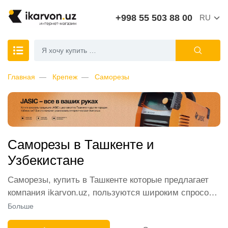
+998 55 503 88 00
RU
Главная
Крепеж
Саморезы
Саморезы в Ташкенте и
Узбекистане
Саморезы, купить в Ташкенте которые предлагает
компания ikarvon.uz, пользуются широким спросом
среди наших клиентов. Мы обеспечиваем лучшие
Больше
условия продажи этой категории товара. Саморезы