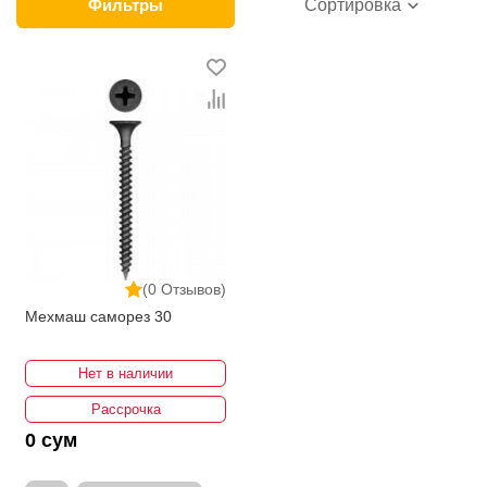
в интернет-магазине представлены ведущими
Фильтры
Сортировка
производителями и брендами, список которых
постоянно расширяется. Мы доставляем товар в
любом количестве по всей территории страны. Все
это дополняет лучшая по Узбекистану стоимость,
Саморезы от ikarvon.uz — это самый широкий
диапазон цен. Причем здесь представлена
оптимальная цена для каждой позиции из категории
Саморезы.
(0 Отзывов)
Мехмаш саморез 30
Нет в наличии
Рассрочка
0 сум