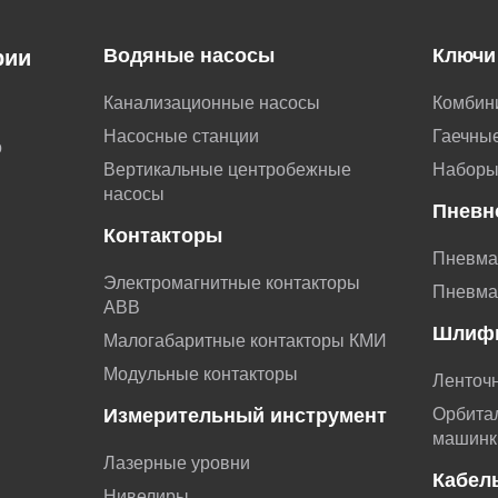
Водяные насосы
Ключи
рии
Канализационные насосы
Комбин
Насосные станции
Гаечные
о
Вертикальные центробежные
Наборы
насосы
Пневн
Контакторы
Пневма
Электромагнитные контакторы
Пневма
АВВ
Шлиф
Малогабаритные контакторы КМИ
Модульные контакторы
Ленточ
Измерительный инструмент
Орбита
машинк
Лазерные уровни
Кабел
Нивелиры