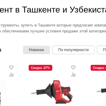
ент в Ташкенте и Узбекист
трументы, купить в Ташкенте которые предлагает компа
 обеспечиваем лучшие условия продажи этой категории
лены ведущими производителями и брендами, список ко
честве по всей территории страны. Все это дополняет 
rvon.uz — это самый широкий диапазон цен. Причем зд
Новинки
По популярности
П
3
ии Сантехнические инструменты.
Скидка -27%
Скидка 