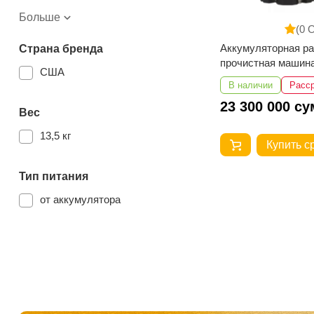
Больше
(0 
Аккумуляторная р
Страна бренда
прочистная машин
США
MILWAUKEE M18 FUEL
В наличии
Расс
FFSDC16-502
23 300 000 су
Вес
13,5 кг
Купить с
Тип питания
от аккумулятора