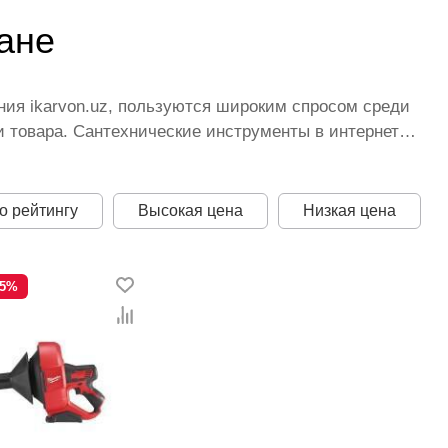
ане
ния ikarvon.uz, пользуются широким спросом среди
 товара. Сантехнические инструменты в интернет-
торых постоянно расширяется. Мы доставляем
лучшая по Узбекистану стоимость, Сантехнические
есь представлена оптимальная цена для каждой
о рейтингу
Высокая цена
Низкая цена
-5%