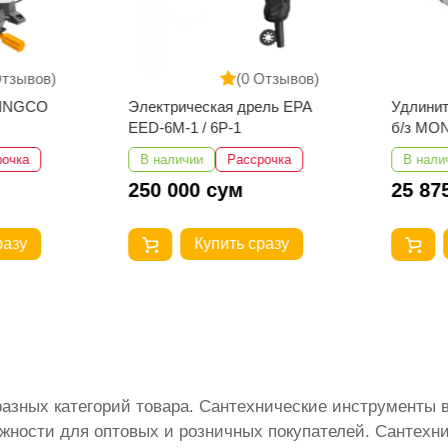
Отзывов)
(0 Отзывов)
 INGCO
Электрическая дрель EPA
Удлинит
EED-6M-1 / 6P-1
б/з MON
рочка
В наличии
Рассрочка
В нали
250 000 сум
25 87
разу
Купить сразу
разных категорий товара. Сантехнические инструменты
жности для оптовых и розничных покупателей. Сантехни