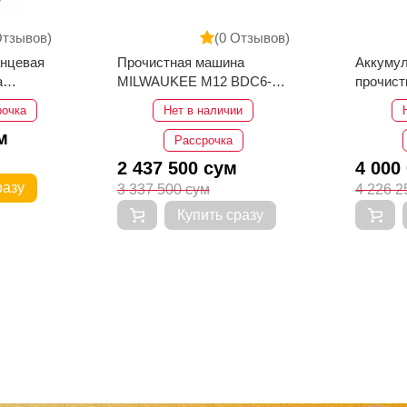
Отзывов)
(0 Отзывов)
анцевая
Прочистная машина
Аккуму
а
MILWAUKEE M12 BDC6-0C
прочист
4933451634
Milwau
рочка
Нет в наличии
м
Рассрочка
2 437 500 сум
4 000
разу
3 337 500 сум
4 226 2
Купить сразу