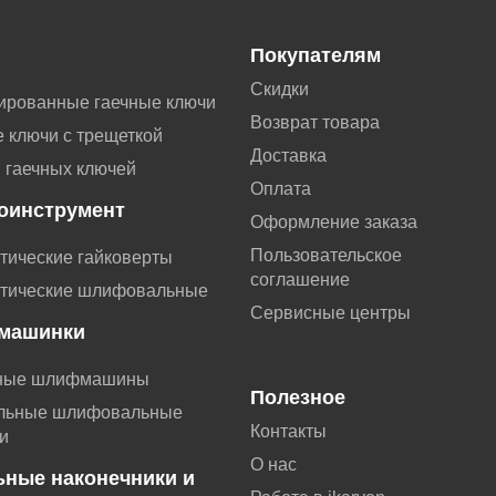
Покупателям
Скидки
ированные гаечные ключи
Возврат товара
 ключи с трещеткой
Доставка
 гаечных ключей
Оплата
оинструмент
Оформление заказа
Пользовательское
тические гайковерты
соглашение
тические шлифовальные
Сервисные центры
машинки
ные шлифмашины
Полезное
льные шлифовальные
Контакты
и
О нас
ьные наконечники и