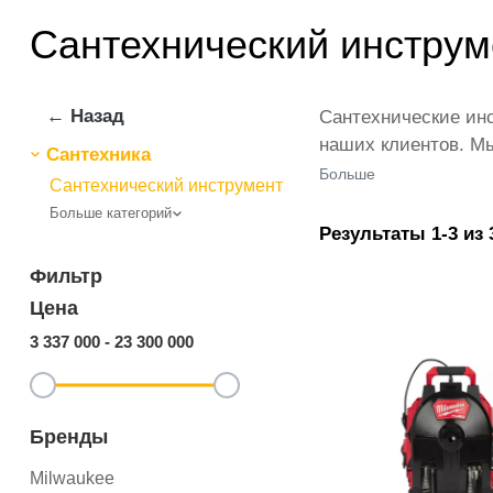
Сантехнический инструм
← Назад
Сантехнические инс
наших клиентов. Мы
Сантехника
магазине представ
Больше
Сантехнический инструмент
товар в любом коли
Больше категорий
инструменты от ika
Результаты 1-3 из 
позиции из категор
Фильтр
Цена
3 337 000
-
23 300 000
Бренды
Milwaukee