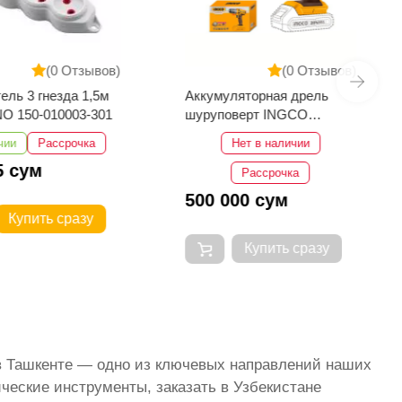
(0 Отзывов)
(0 Отзывов)
ель 3 гнезда 1,5м
Аккумуляторная дрель
O 150-010003-301
шуруповерт INGCO
CDLI200518
чии
Рассрочка
Нет в наличии
5 сум
Рассрочка
500 000 сум
Купить сразу
Купить сразу
 в Ташкенте — одно из ключевых направлений наших
ческие инструменты, заказать в Узбекистане