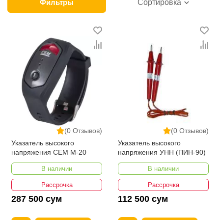
продажи этой категории товара. Электромонтажный
Фильтры
Сортировка
инструменты в интернет-магазине представлены
ведущими производителями и брендами, список
которых постоянно расширяется. Мы доставляем
товар в любом количестве по всей территории
страны. Все это дополняет лучшая по Узбекистану
стоимость, Электромонтажный инструменты от
ikarvon.uz — это самый широкий диапазон цен.
Причем здесь представлена оптимальная цена для
каждой позиции из категории Электромонтажный
инструменты.
(0 Отзывов)
(0 Отзывов)
Указатель высокого
Указатель высокого
напряжения CEM M-20
напряжения УНН (ПИН-90)
В наличии
В наличии
Рассрочка
Рассрочка
287 500 сум
112 500 сум