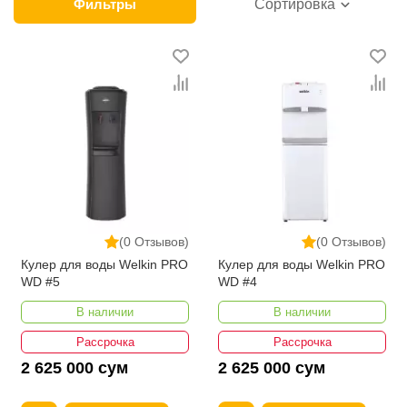
производителей бытовой техники. У нас можно
Фильтры
Сортировка
выбрать удобный способ оплаты и приобрести
диспенсеры для воды оптом с доставкой во все
регионы Узбекистана. На сайте часто проводятся
акции, позволяющие сократить затраты
покупателей. При этом компания и без того
предлагает минимальные для Ташкента цены на
кулеры. К преимуществам сервиса также относятся
услуги опытных операторов службы поддержки.
(0 Отзывов)
(0 Отзывов)
Кулер для воды Welkin PRO
Кулер для воды Welkin PRO
WD #5
WD #4
В наличии
В наличии
Рассрочка
Рассрочка
2 625 000 сум
2 625 000 сум