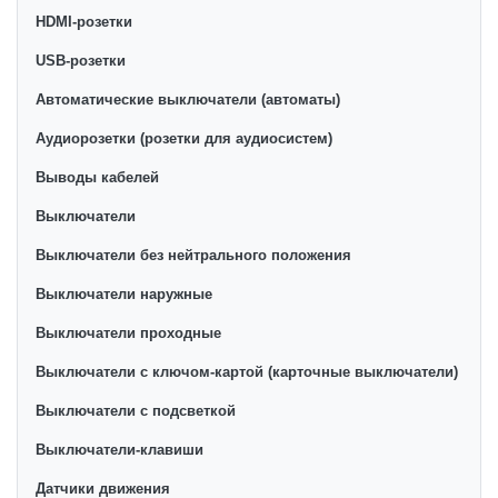
категории товара. Розетки с крышкой в интернет-
HDMI-розетки
магазине представлены ведущими
производителями и брендами, список которых
USB-розетки
постоянно расширяется. Мы доставляем товар в
Автоматические выключатели (автоматы)
любом количестве по всей территории страны. Все
Аудиорозетки (розетки для аудиосистем)
это дополняет лучшая по Узбекистану стоимость,
Розетки с крышкой от ikarvon.uz — это самый
Выводы кабелей
широкий диапазон цен. Причем здесь представлена
Выключатели
оптимальная цена для каждой позиции из категории
Розетки с крышкой.
Выключатели без нейтрального положения
Выключатели наружные
Выключатели проходные
Выключатели с ключом-картой (карточные выключатели)
Выключатели с подсветкой
Выключатели-клавиши
Датчики движения