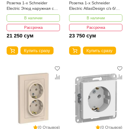
Розетка 1-х Schneider
Розетка 1-х Schneider
Electric Этюд наружная с
Electric AtlasDesign с/з б/ш
заземлением без шторок
бежевая ATN000243
В наличии
В наличии
16А 250В бежевая
Рассрочка
Рассрочка
21 250 сум
23 750 сум
Купить сразу
Купить сразу
(0 Отзывов)
(0 Отзывов)