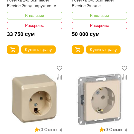
Розетка 2-х Schneider
Розетка 3-х Schneider
Electric Этюд наружная с
Electric Этюд с
заземлением без шторок
заземлением без шторок
В наличии
В наличии
16А 250В бежевая
16А 250В бежевая
Рассрочка
Рассрочка
33 750 сум
50 000 сум
Купить сразу
Купить сразу
(0 Отзывов)
(0 Отзывов)