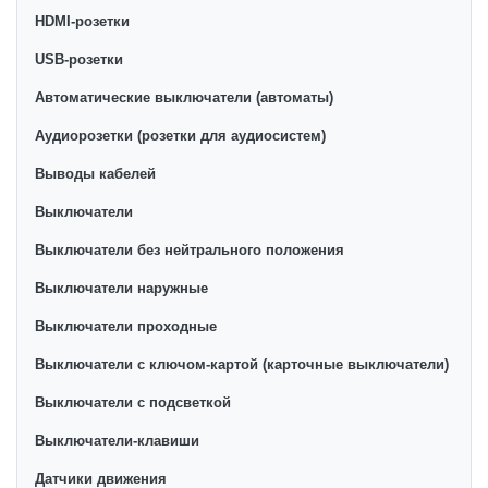
категории товара. Розетки с заземлением в
HDMI-розетки
интернет-магазине представлены ведущими
производителями и брендами, список которых
USB-розетки
постоянно расширяется. Мы доставляем товар в
Автоматические выключатели (автоматы)
любом количестве по всей территории страны. Все
Аудиорозетки (розетки для аудиосистем)
это дополняет лучшая по Узбекистану стоимость,
Розетки с заземлением от ikarvon.uz — это самый
Выводы кабелей
широкий диапазон цен. Причем здесь представлена
Выключатели
оптимальная цена для каждой позиции из категории
Розетки с заземлением.
Выключатели без нейтрального положения
Выключатели наружные
Выключатели проходные
Выключатели с ключом-картой (карточные выключатели)
Выключатели с подсветкой
Выключатели-клавиши
Датчики движения