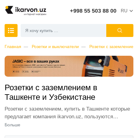
+998 55 503 88 00
RU
Главная
Розетки и выключатели
Розетки с заземлением
Розетки с заземлением в
Ташкенте и Узбекистане
Розетки с заземлением, купить в Ташкенте которые
предлагает компания ikarvon.uz, пользуются
широким спросом среди наших клиентов. Мы
Больше
обеспечиваем лучшие условия продажи этой