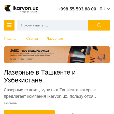
+998 55 503 88 00
RU
Главная
Станки
Лазерные
Лазерные в Ташкенте и
Узбекистане
Лазерные станки , купить в Ташкенте которые
предлагает компания ikarvon.uz, пользуются
широким спросом среди наших клиентов. Мы
Больше
обеспечиваем лучшие условия продажи этой