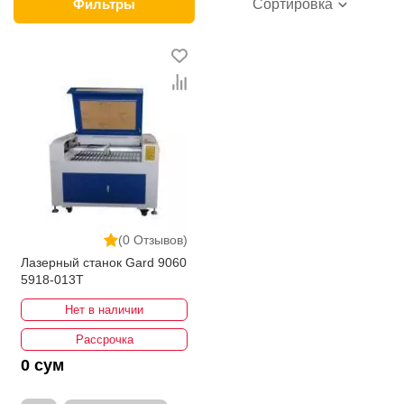
категории товара. Лазерные станки в интернет-
Фильтры
Сортировка
магазине представлены ведущими
производителями и брендами, список которых
постоянно расширяется. Мы доставляем товар в
любом количестве по всей территории страны. Все
это дополняет лучшая по Узбекистану стоимость,
Лазерные станки от ikarvon.uz — это самый
широкий диапазон цен. Причем здесь представлена
оптимальная цена для каждой позиции из категории
Лазерные станки .
(0 Отзывов)
Лазерный станок Gard 9060
5918-013T
Нет в наличии
Рассрочка
0 сум