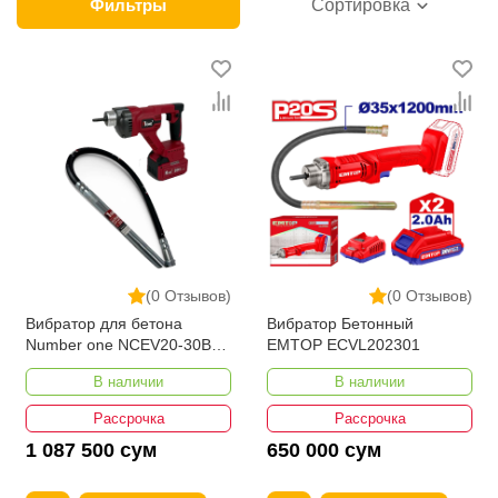
категории товара. Вибротехника в интернет-
Фильтры
Сортировка
магазине представлены ведущими
производителями и брендами, список которых
постоянно расширяется. Мы доставляем товар в
любом количестве по всей территории страны. Все
это дополняет лучшая по Узбекистану стоимость,
Вибротехника от ikarvon.uz — это самый широкий
диапазон цен. Причем здесь представлена
оптимальная цена для каждой позиции из категории
Вибротехника.
(0 Отзывов)
(0 Отзывов)
Вибратор для бетона
Вибратор Бетонный
Number one NCEV20-30B2-
EMTOP ECVL202301
1
В наличии
В наличии
Рассрочка
Рассрочка
1 087 500 сум
650 000 сум