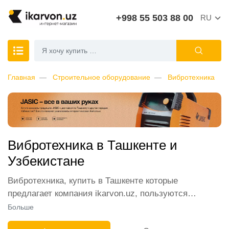
+998 55 503 88 00
RU
Главная
Строительное оборудование
Вибротехника
Вибротехника в Ташкенте и
Узбекистане
Вибротехника, купить в Ташкенте которые
предлагает компания ikarvon.uz, пользуются
широким спросом среди наших клиентов. Мы
Больше
обеспечиваем лучшие условия продажи этой