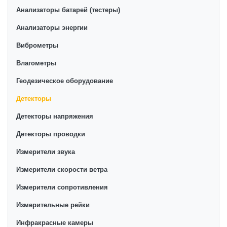
в интернет-магазине представлены ведущими
Анализаторы батарей (тестеры)
производителями и брендами, список которых
постоянно расширяется. Мы доставляем товар в
Анализаторы энергии
любом количестве по всей территории страны. Все
Виброметры
это дополняет лучшая по Узбекистану стоимость,
Влагометры
Детекторы от ikarvon.uz — это самый широкий
диапазон цен. Причем здесь представлена
Геодезическое оборудование
оптимальная цена для каждой позиции из категории
Детекторы
Детекторы.
Детекторы напряжения
Детекторы проводки
Измерители звука
Измерители скорости ветра
Измерители сопротивления
Измерительные рейки
Инфракрасные камеры