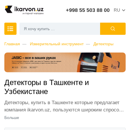
+998 55 503 88 00
RU
Главная
Измерительный инструмент
Детекторы
Детекторы в Ташкенте и
Узбекистане
Детекторы, купить в Ташкенте которые предлагает
компания ikarvon.uz, пользуются широким спросом
среди наших клиентов. Мы обеспечиваем лучшие
Больше
условия продажи этой категории товара. Детекторы