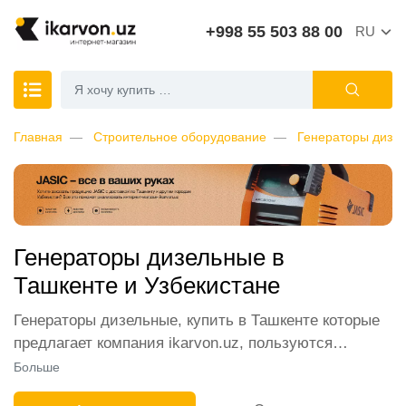
+998 55 503 88 00
RU
Главная
Строительное оборудование
Генераторы дизе
Генераторы дизельные в
Ташкенте и Узбекистане
Генераторы дизельные, купить в Ташкенте которые
предлагает компания ikarvon.uz, пользуются
широким спросом среди наших клиентов. Мы
Больше
обеспечиваем лучшие условия продажи этой