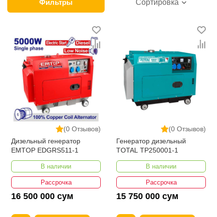
категории товара. Генераторы дизельные в
Фильтры
Сортировка
интернет-магазине представлены ведущими
производителями и брендами, список которых
постоянно расширяется. Мы доставляем товар в
любом количестве по всей территории страны. Все
это дополняет лучшая по Узбекистану стоимость,
Генераторы дизельные от ikarvon.uz — это самый
широкий диапазон цен. Причем здесь представлена
оптимальная цена для каждой позиции из категории
Генераторы дизельные.
(0 Отзывов)
(0 Отзывов)
Дизельный генератор
Генератор дизельный
EMTOP EDGRS511-1
TOTAL TP250001-1
В наличии
В наличии
Рассрочка
Рассрочка
16 500 000 сум
15 750 000 сум