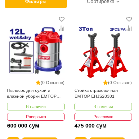
продажи этой категории товара. Искробезопасные
Фильтры
Сортировка
инструменты в интернет-магазине представлены
ведущими производителями и брендами, список
которых постоянно расширяется. Мы доставляем
товар в любом количестве по всей территории
страны. Все это дополняет лучшая по Узбекистану
стоимость, Искробезопасные инструменты от
ikarvon.uz — это самый широкий диапазон цен.
Причем здесь представлена оптимальная цена для
каждой позиции из категории Искробезопасные
инструменты.
(0 Отзывов)
(0 Отзывов)
Пылесос для сухой и
Стойка страховочная
влажной уборки EMTOP
EMTOP EHJS20301
EVCR0801
В наличии
В наличии
Рассрочка
Рассрочка
600 000 сум
475 000 сум