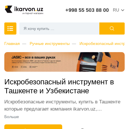
+998 55 503 88 00
RU
Главная
Ручные инструменты
Искробезопасный инстру
Искробезопасный инструмент в
Ташкенте и Узбекистане
Искробезопасные инструменты, купить в Ташкенте
которые предлагает компания ikarvon.uz,
пользуются широким спросом среди наших
Больше
клиентов. Мы обеспечиваем лучшие условия