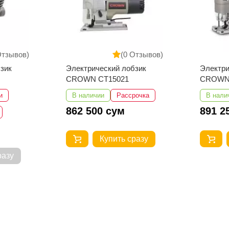
Отзывов)
(0 Отзывов)
зик
Электрический лобзик
Электри
CROWN CT15021
CROWN
и
В наличии
Рассрочка
В нали
862 500 сум
891 2
Купить сразу
разу