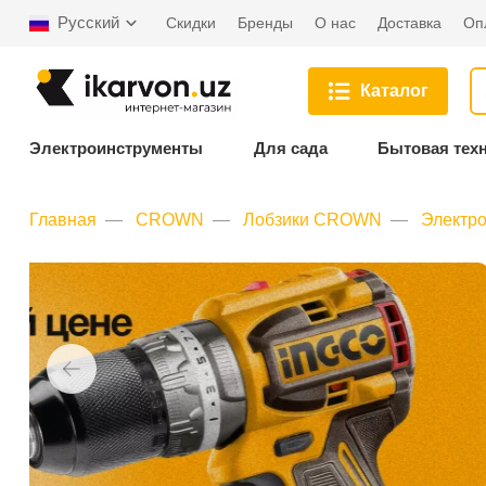
Русский
Скидки
Бренды
О нас
Доставка
Оп
Каталог
Электроинструменты
Для сада
Бытовая тех
Главная
CROWN
Лобзики CROWN
Электр