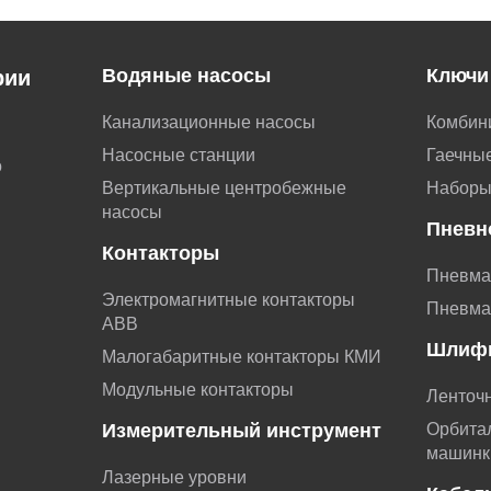
Водяные насосы
Ключи
рии
Канализационные насосы
Комбин
Насосные станции
Гаечные
о
Вертикальные центробежные
Наборы
насосы
Пневн
Контакторы
Пневма
Электромагнитные контакторы
Пневма
АВВ
Шлиф
Малогабаритные контакторы КМИ
Модульные контакторы
Ленточ
Измерительный инструмент
Орбита
машинк
Лазерные уровни