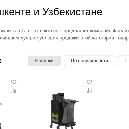
шкенте и Узбекистане
 купить в Ташкенте которые предлагает компания ikarv
ечиваем лучшие условия продажи этой категории товара
щими производителями и брендами, список которых пос
 территории страны. Все это дополняет лучшая по Узбек
й диапазон цен. Причем здесь представлена оптимальн
Новинки
По популярности
П
3