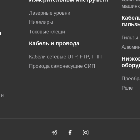
машинк
Лазерные уровни
Кабел
Нивелиры
гильз
Токовые клещи
и
Гильзы
Кабель и провода
и
Алюмин
Кабели сетевые UTP, FTP, ТПП
Низко
обору
Провода самонесущие СИП
Преобр
ы
Реле
 и