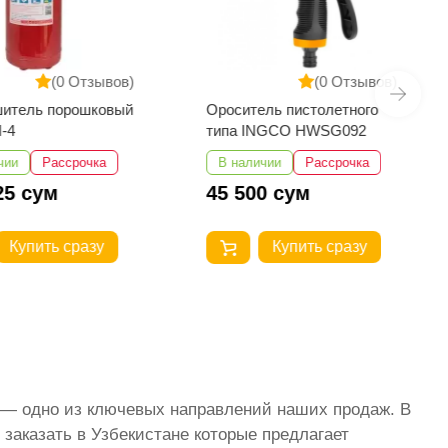
(0 Отзывов)
(0 Отзывов)
шитель порошковый
Ороситель пистолетного
-4
типа INGCO HWSG092
чии
Рассрочка
В наличии
Рассрочка
25 сум
45 500 сум
Купить сразу
Купить сразу
е — одно из ключевых направлений наших продаж. В
заказать в Узбекистане которые предлагает