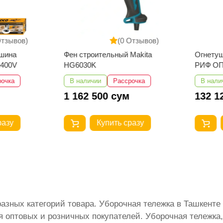
Отзывов)
(0 Отзывов)
шина
Фен строительный Makita
Огнету
1400V
HG6030K
РИФ ОП
рочка
В наличии
Рассрочка
В нали
1 162 500 сум
132 1
разу
Купить сразу
разных категорий товара. Уборочная тележка в Ташкент
оптовых и розничных покупателей. Уборочная тележка, 