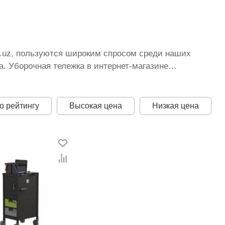
on.uz, пользуются широким спросом среди наших
. Уборочная тележка в интернет-магазине
тоянно расширяется. Мы доставляем товар в любом
истану стоимость, Уборочная тележка от ikarvon.uz
ая цена для каждой позиции из категории
о рейтингу
Высокая цена
Низкая цена