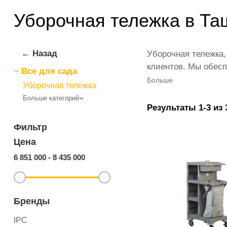
Уборочная тележка в Та
← Назад
Уборочная тележка,
клиентов. Мы обесп
Все для сада
представлены веду
Больше
Уборочная тележка
количестве по всей
Больше категорий
— это самый широки
Результаты 1-3 из 
Уборочная тележка.
Фильтр
Цена
6 851 000
-
8 435 000
Бренды
IPC