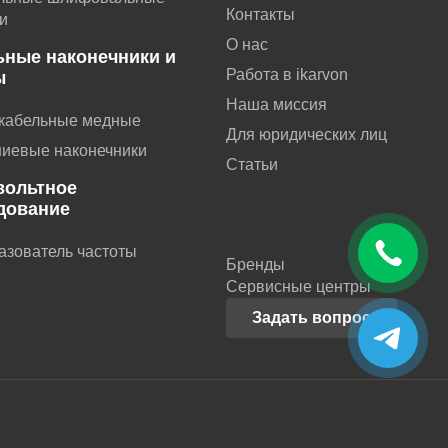
Контакты
и
О нас
ьные наконечники и
Работа в ikarvon
ы
Наша миссия
 кабельные медные
Для юридических лиц
иевые наконечники
Статьи
вольтное
дование
азователь частоты
Бренды
Сервисные центры
Задать вопрос