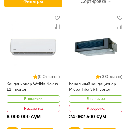
категории товара. Кондиционеры в интернет-
Фильтры
Сортировка
магазине представлены ведущими
производителями и брендами, список которых
постоянно расширяется. Мы доставляем товар в
любом количестве по всей территории страны. Все
это дополняет лучшая по Узбекистану стоимость,
Кондиционеры от ikarvon.uz — это самый широкий
диапазон цен. Причем здесь представлена
оптимальная цена для каждой позиции из категории
Кондиционеры.
(0 Отзывов)
(0 Отзывов)
Кондиционер Welkin Novus
Канальный кондиционер
12 Inverter
Midea Tiba 36 Inverter
В наличии
В наличии
Рассрочка
Рассрочка
6 000 000 сум
24 062 500 сум