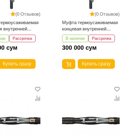
(0 Отзывов)
(0 Отзывов)
термоусаживаемая
Муфта термоусаживаемая
я внутренней
концевая внутренней
ки для кабеля с
установки для кабеля с
чии
Рассрочка
В наличии
Рассрочка
ссовой изоляцией
пластмассовой изоляцией
00 сум
300 000 сум
-1-35...50 с
4ПКВТпН-1-16...25
никами
Купить сразу
Купить сразу