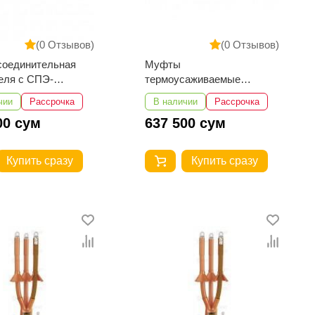
(0 Отзывов)
(0 Отзывов)
соединительная
Муфты
еля с СПЭ-
термоусаживаемые
ей ПСт(с)-О-10-
концевые внутренней
чии
Рассрочка
В наличии
Рассрочка
установки 3КВТпН-10-
00 сум
637 500 сум
70...120 с наконечниками
Купить сразу
Купить сразу