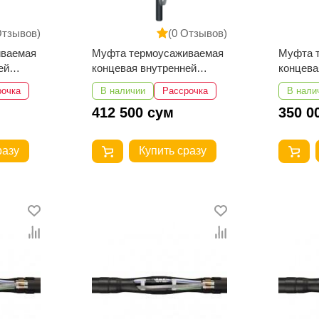
Отзывов)
(0 Отзывов)
иваемая
Муфта термоусаживаемая
Муфта 
ей
концевая внутренней
концева
еля с
установки для кабеля с
установ
рочка
В наличии
Рассрочка
В нали
оляцией
пластмассовой изоляцией
пластма
412 500 сум
350 0
0 с
4ПКВТпН-1-70...120 с
4ПКВТпН
наконечниками
наконеч
разу
Купить сразу