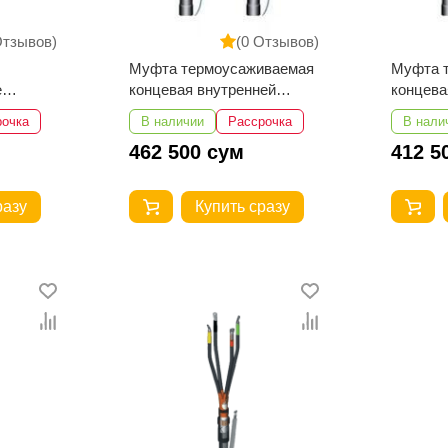
Отзывов)
(0 Отзывов)
Муфта термоусаживаемая
Муфта 
е
концевая внутренней
концева
ней
установки для кабеля с
установ
рочка
В наличии
Рассрочка
В нали
10-
пластмассовой изоляцией
пластма
462 500 сум
412 5
иками
5ПКВТпН-1-70….120 с
5ПКВТпН
наконечниками
наконеч
разу
Купить сразу