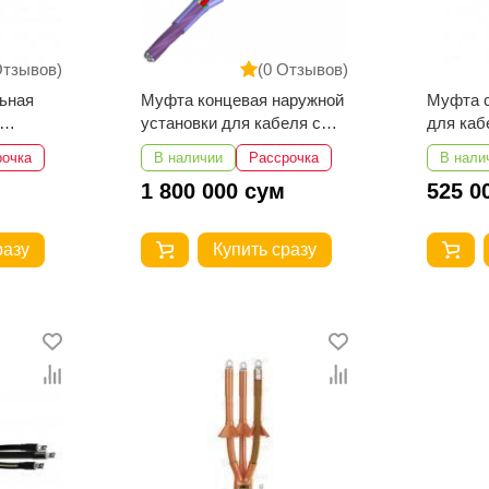
Отзывов)
(0 Отзывов)
ьная
Муфта концевая наружной
Муфта 
установки для кабеля с
для каб
О-10-
СПЭ-изоляцией ПКНт(н)-
изоляци
рочка
В наличии
Рассрочка
В нали
О-10-300…400 (комплект
35…50
1 800 000 сум
525 0
на 3 фазы)
разу
Купить сразу