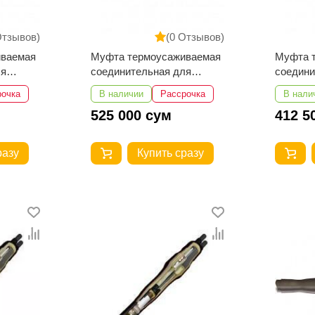
Отзывов)
(0 Отзывов)
иваемая
Муфта термоусаживаемая
Муфта 
ля
соединительная для
соедини
совой
кабеля с пластмассовой
кабеля 
рочка
В наличии
Рассрочка
В нали
1-
изоляцией 4ПСТ-Б-1-
изоляци
525 000 сум
412 5
лей с
70...120 (для кабелей с
35...50 
броней)
броней)
разу
Купить сразу