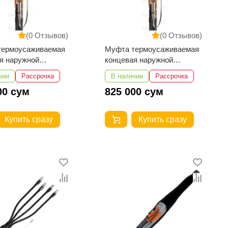
(0 Отзывов)
(0 Отзывов)
термоусаживаемая
Муфта термоусаживаемая
я наружной
концевая наружной
ки 3КНТпН-10-
установки 3КНТпН-10-
чии
Рассрочка
В наличии
Рассрочка
0 с наконечниками
150...240 с наконечниками
00 сум
825 000 сум
Купить сразу
Купить сразу