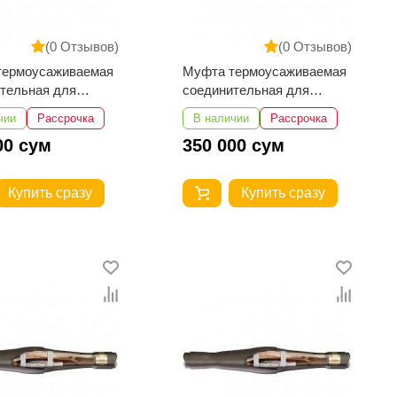
(0 Отзывов)
(0 Отзывов)
термоусаживаемая
Муфта термоусаживаемая
тельная для
соединительная для
с пластмассовой
кабеля с пластмассовой
чии
Рассрочка
В наличии
Рассрочка
ей 4ПСТ-Б-1-
изоляцией 4ПСТ-Б-1-
00 сум
350 000 сум
(для кабелей с
16...25 (для кабелей с
броней)
Купить сразу
Купить сразу