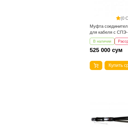
(0 
Муфта соединител
для кабеля с СПЭ-
изоляцией ПСт(с)-
В наличии
Расс
70...120
525 000 сум
Купить с