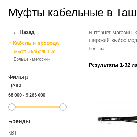
Муфты кабельные в Ташк
← Назад
Интернет-магазин i
широкий выбор моде
Кабель и провода
оплаты и заказать 
Больше
Муфты кабельные
акциях. При этом 
Больше категорий
Результаты 1-32 из
Фильтр
Цена
68 000
-
9 263 000
Бренды
КВТ