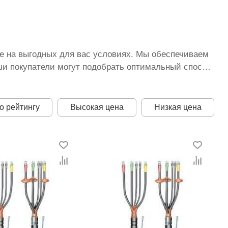
те на выгодных для вас условиях. Мы обеспечиваем
ши покупатели могут подобрать оптимальный способ
т возможность снижать расценки за счет участия в
без того являются минимальными для Узбекистана.
о рейтингу
Высокая цена
Низкая цена