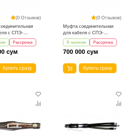
(0 Отзывов)
(0 Отзывов)
соединительная
Муфта соединительная
еля с СПЭ-
для кабеля с СПЭ-
ей ПСт(с)-О-10-
изоляцией ПСт(с)-О-10-
чии
Рассрочка
В наличии
Рассрочка
0
150...240
00 сум
700 000 сум
Купить сразу
Купить сразу