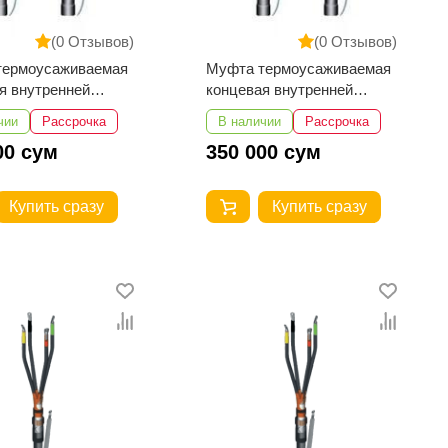
(0 Отзывов)
(0 Отзывов)
термоусаживаемая
Муфта термоусаживаемая
я внутренней
концевая внутренней
ки для кабеля с
установки для кабеля с
чии
Рассрочка
В наличии
Рассрочка
ссовой изоляцией
пластмассовой изоляцией
00 сум
350 000 сум
-1-35...50 с
5ПКВТпН-1-16...25 с
никами
наконечниками
Купить сразу
Купить сразу