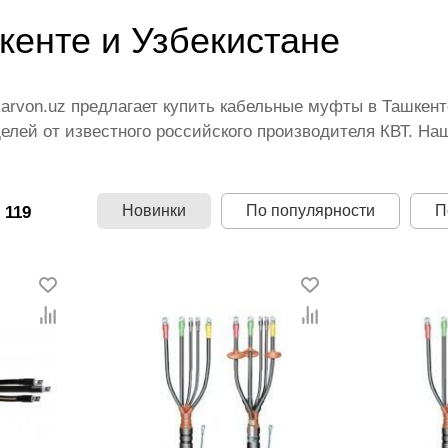
енте и Узбекистане
karvon.uz предлагает купить кабельные муфты в Ташкен
лей от известного российского производителя КВТ. На
муфты для кабелей с доставкой. Компания предоставляе
наши розничные и оптовые цены на кабельные муфты и 
Новинки
По популярности
П
 119