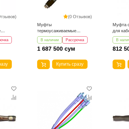
Отзывов)
(0 Отзывов)
Муфты
Муфта 
е
термоусаживаемые
для каб
соединительные
изоляци
рочка
В наличии
Рассрочка
В нали
10-
переходные СПТп-10-
300…40
1 687 500 сум
812 5
70...120
разу
Купить сразу