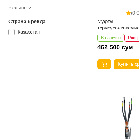
Больше
(0 
Муфты
Страна бренда
термоусаживаемы
Казахстан
концевые внутрен
В наличии
Расс
установки 3КВТпН-
462 500 сум
35...50 с наконечн
Купить с