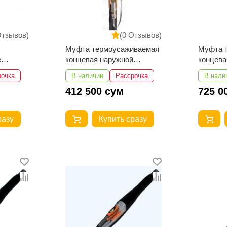
Отзывов)
(0 Отзывов)
Муфта термоусаживаемая
Муфта 
е
концевая наружной
концева
ней
установки 3КНТпН-10-
установ
рочка
В наличии
Рассрочка
В нали
10-
35...50 с наконечниками
70...12
412 500 сум
725 0
чниками
разу
Купить сразу