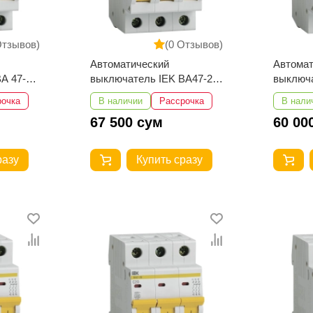
Отзывов)
(0 Отзывов)
Автоматический
Автомат
А 47-29
выключатель IEK ВА47-29
выключа
3Р 50А 4,5кА
3Р 40А 
рочка
В наличии
Рассрочка
В нали
67 500 сум
60 00
разу
Купить сразу