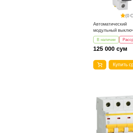
(0 
Автоматический
модульный выклю
A9F74102 iC60N C 
В наличии
Расс
125 000 сум
Купить с