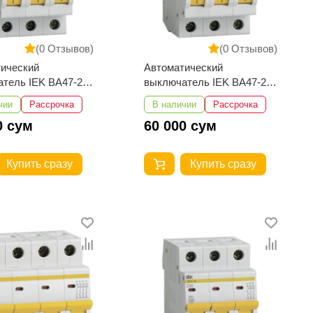
(0 Отзывов)
(0 Отзывов)
ический
Автоматический
тель IEK ВА47-29
выключатель IEK ВА47-29
4,5кА
3Р 10А 4,5кА
чии
Рассрочка
В наличии
Рассрочка
0 сум
60 000 сум
Купить сразу
Купить сразу