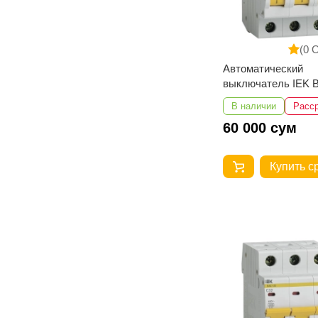
(0 
Автоматический
выключатель IEK В
3Р 25А 4,5кА
В наличии
Расс
60 000 сум
Купить с