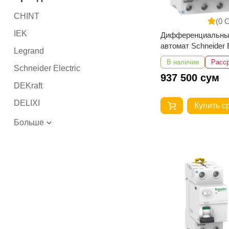
CHINT
(0 
IEK
Дифференциальны
автомат Schneider E
Legrand
A9R41463 iID 4P 6
В наличии
Расс
Schneider Electric
937 500 сум
DEKraft
DELIXI
Купить с
Больше