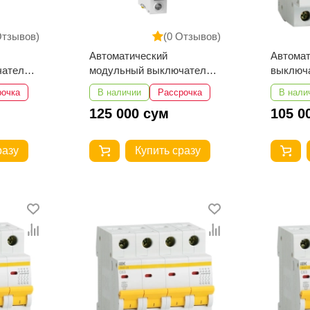
Отзывов)
(0 Отзывов)
Автоматический
Автомат
чатель
модульный выключатель
выключа
2A 1P
Schneider Electric A9F74101
4Р 63А 
рочка
В наличии
Рассрочка
В нали
1п C 1А iC60N
125 000 сум
105 0
разу
Купить сразу