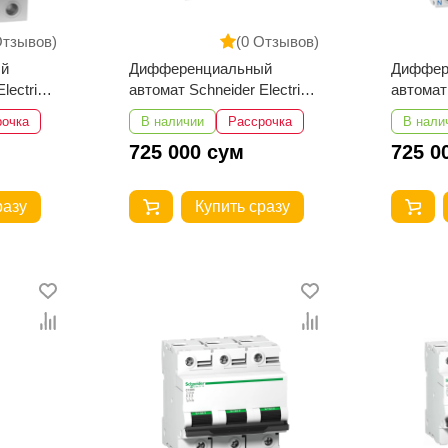
Отзывов)
(0 Отзывов)
й
Дифференциальный
Диффер
lectric
автомат Schneider Electric
автомат 
3A 30мА
A9R41440 iID 4P 40A 30мА
A9R4142
рочка
В наличии
Рассрочка
В нали
25А 30
725 000 сум
725 0
разу
Купить сразу