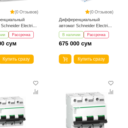
(0 Отзывов)
(0 Отзывов)
енциальный
Дифференциальный
Schneider Electric
автомат Schneider Electric
5 Acti 9 УЗО iID 4P
A9R41240 iID 2P 40A 30мА
чии
Рассрочка
В наличии
Рассрочка
мА
AC
00 сум
675 000 сум
Купить сразу
Купить сразу