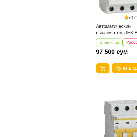
(0 
Автоматический
выключатель IEK 
4Р 40А 4,5кА
В наличии
Расс
97 500 сум
Купить с