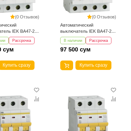
(0 Отзывов)
(0 Отзывов)
ический
Автоматический
тель IEK ВА47-29
выключатель IEK ВА47-29
4,5кА
4Р 16А 4,5кА
чии
Рассрочка
В наличии
Рассрочка
0 сум
97 500 сум
Купить сразу
Купить сразу