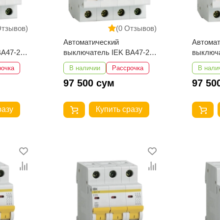
Отзывов)
(0 Отзывов)
Автоматический
Автомат
ВА47-29
выключатель IEK ВА47-29
выключа
4Р 32А 4,5кА
4Р 25А 
рочка
В наличии
Рассрочка
В нали
97 500 сум
97 50
разу
Купить сразу