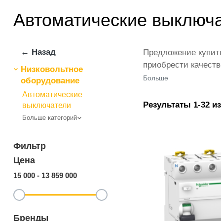
Автоматические выключа
← Назад
Предложение купит
приобрести качест
Низковольтное
удобные способы оп
Больше
оборудование
Кроме того, мы пре
Автоматические
позволяющие покупа
Результаты 1-32 из
выключатели
Больше категорий
Фильтр
Цена
15 000
-
13 859 000
Бренды