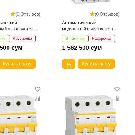
(0 Отзывов)
(0 Отзывов)
ический
Автоматический
ный выключатель
модульный выключатель
r Electric
Schneider Electric
чии
Рассрочка
В наличии
Рассрочка
67 C120N ЗП 100А
A9N18365 C120N 3П 80A C
 500 сум
1 562 500 сум
Купить сразу
Купить сразу