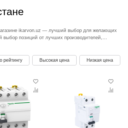
стане
магазине ikarvon.uz — лучший выбор для желающих
й выбор позиций от лучших производителей,
яют услуги опытных консультантов нашей компании.
выключатели, а также проводим акции,
кции.
о рейтингу
Высокая цена
Низкая цена