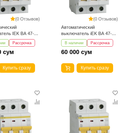
(0 Отзывов)
(0 Отзывов)
ический
Автоматический
тель IEK ВА 47-29
выключатель iEK ВА 47-29
4,5кА
3Р 32А 4,5кА
чии
Рассрочка
В наличии
Рассрочка
0 сум
60 000 сум
Купить сразу
Купить сразу