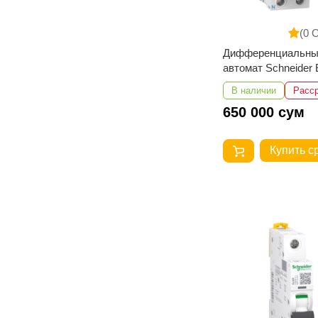
(0 
Дифференциальны
автомат Schneider E
A9R41225 Acti 9 УЗ
В наличии
Расс
25A 30mA AC-тип
650 000 сум
Купить с