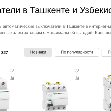
тели в Ташкенте и Узбеки
ь автоматические выключатели в Ташкенте в интернет-
венные электротовары с максимальной выгодой. Большо
латы, быстрая и недорогая доставка — все это дополн
длагаем самые низкие в Узбекистане цены на автоматы-
телям сокращать затраты на приобретение такой проду
Новинки
По популярности
П
 327