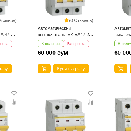
Отзывов)
(0 Отзывов)
Автоматический
Автомат
А 47-29
выключатель IEK ВА47-29
выключа
3Р 20А 4,5кА
3Р 16А 
рочка
В наличии
Рассрочка
В нали
60 000 сум
60 00
разу
Купить сразу