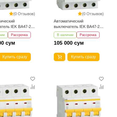
(0 Отзывов)
(0 Отзывов)
ический
Автоматический
тель IEK ВА47-29
выключатель IEK ВА47-29
4,5кА
4Р 50А 4,5кА
чии
Рассрочка
В наличии
Рассрочка
00 сум
105 000 сум
Купить сразу
Купить сразу