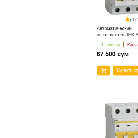
(0 
Автоматический
выключатель IEK В
3Р 63А 4,5кА
В наличии
Расс
67 500 сум
Купить с