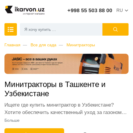
+998 55 503 88 00
RU
Главная
Все для сада
Минитракторы
Минитракторы в Ташкенте и
Узбекистане
Ищете где купить минитрактор в Узбекистане?
Хотите обеспечить качественный уход за газоном?
Желаете приобрести минитрактор-газонокосилку в
Больше
Ташкенте по выгодной цене? Интернет-магазин