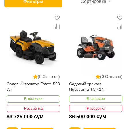
ikarvon.uz — лучший выбор для решения таких
Фильтры
Сортировка
задач. Мы предлагаем садовую технику от ведущих
производителей, принимаем оплату разными
способами, обеспечиваем своевременную доставку
и приемлемые для Узбекистана цены на
минитракторы.
(0 Отзывов)
(0 Отзывов)
Садовый трактор Estate 598
Садовый трактор
W
Husqvarna TC 424T
В наличии
В наличии
Рассрочка
Рассрочка
83 725 000 сум
86 500 000 сум