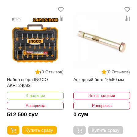
постоянно расширяется. Мы доставляем товар в
любом количестве по всей территории страны. Все
это дополняет лучшая по Узбекистану стоимость,
Анкеры от ikarvon.uz — это самый широкий
диапазон цен. Причем здесь представлена
оптимальная цена для каждой позиции из категории
Анкеры.
(0 Отзывов)
(0 Отзывов)
Набор свёрл INGCO
Анкерный болт 10х80 мм
AKRT24082
В наличии
Нет в наличии
Рассрочка
Рассрочка
512 500 сум
0 сум
Купить сразу
Купить сразу