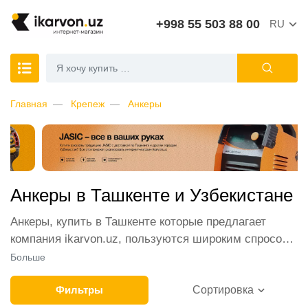
+998 55 503 88 00
RU
Главная
Крепеж
Анкеры
Анкеры в Ташкенте и Узбекистане
Анкеры, купить в Ташкенте которые предлагает
компания ikarvon.uz, пользуются широким спросом
среди наших клиентов. Мы обеспечиваем лучшие
Больше
условия продажи этой категории товара. Анкеры в
интернет-магазине представлены ведущими
Фильтры
Сортировка
производителями и брендами, список которых