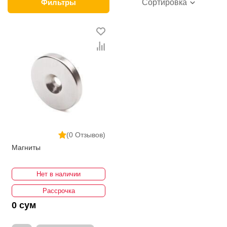
интернет-магазине представлены ведущими
Фильтры
Сортировка
производителями и брендами, список которых
постоянно расширяется. Мы доставляем товар в
любом количестве по всей территории страны. Все
это дополняет лучшая по Узбекистану стоимость,
Магниты от ikarvon.uz — это самый широкий
диапазон цен. Причем здесь представлена
оптимальная цена для каждой позиции из категории
Магниты.
(0 Отзывов)
Магниты
Нет в наличии
Рассрочка
0 сум