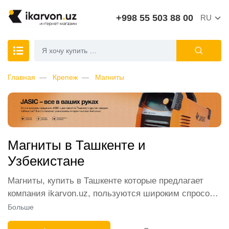
+998 55 503 88 00
RU
Главная
Крепеж
Магниты
Магниты в Ташкенте и
Узбекистане
Магниты, купить в Ташкенте которые предлагает
компания ikarvon.uz, пользуются широким спросом
среди наших клиентов. Мы обеспечиваем лучшие
Больше
условия продажи этой категории товара. Магниты в