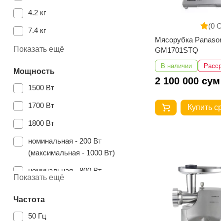
4.2 кг
(0 
7.4 кг
Мясорубка Panaso
3 кг
Показать ещё
GM1701STQ
7
В наличии
Расс
Мощность
2 100 000 сум
6.7
1500 Вт
3
1700 Вт
Купить с
2.8
1800 Вт
номинальная - 200 Вт
(максимальная - 1000 Вт)
номинальная - 800 Вт
Показать ещё
(максимальная - 2000 Вт)
Частота
1900 Вт
50 Гц