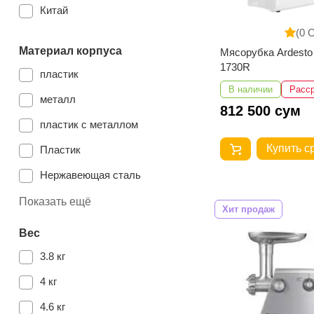
Китай
(0 
Материал корпуса
Мясорубка Ardest
1730R
пластик
В наличии
Расс
металл
812 500 сум
пластик с металлом
Купить с
Пластик
Нержавеющая сталь
пластик/металл
Показать ещё
Хит продаж
Вес
3.8 кг
4 кг
4.6 кг