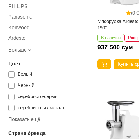
PHILIPS
(0 
Panasonic
Мясорубка Ardest
Kenwood
1900
Ardesto
В наличии
Расс
937 500 сум
Больше
Цвет
Купить с
Белый
Черный
серебристо-серый
серебристый / металл
Показать ещё
Страна бренда