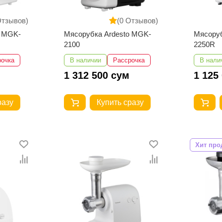
Отзывов)
(0 Отзывов)
o MGK-
Мясорубка Ardesto MGK-
Мясоруб
2100
2250R
рочка
В наличии
Рассрочка
В нали
1 312 500 сум
1 125
разу
Купить сразу
Хит про