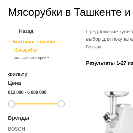
Мясорубки в Ташкенте и
← Назад
Предложение купить
выбор для покупате
Бытовая техника
модели от Panasoni
Больше
Мясорубки
оформить заказ с д
Больше категорий
проводим акции, п
Результаты 1-27 из
минимальные для Т
Фильтр
Цена
812 000
-
6 009 000
Бренды
BOSCH