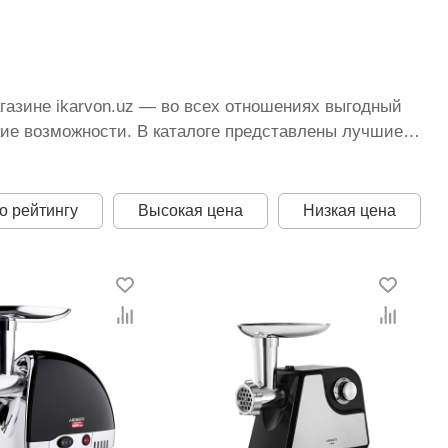
газине ikarvon.uz — во всех отношениях выгодный
ие возможности. В каталоге представлены лучшие
 У нас можно приобрести электромясорубки оптом,
 оплаты. Мы предоставляем персональные скидки и
в нашем интернет-магазине предлагаются
о рейтингу
Высокая цена
Низкая цена