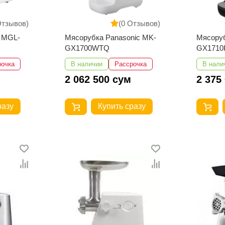
Отзывов)
(0 Отзывов)
o MGL-
Мясорубка Panasonic MK-
Мясоруб
GX1700WTQ
GX171
рочка
В наличии
Рассрочка
В нали
2 062 500 сум
2 375
разу
Купить сразу