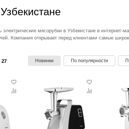
 Узбекистане
 электрические мясорубки в Узбекистане в интернет-ма
лей. Компания открывает перед клиентами самые широк
c, Bosch, Kenwood и других известных производителей.
оставкой по Узбекистану, выбрать оптимальный способ
озволяющие сокращать расходы покупателей. При этом 
Новинки
По популярности
П
 27
ашкента цены на электрические мясорубки.