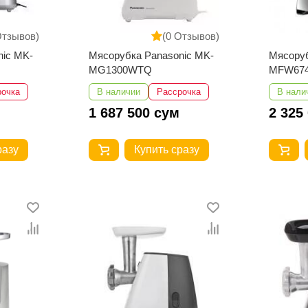
Отзывов)
(0 Отзывов)
nic MK-
Мясорубка Panasonic MK-
Мясору
MG1300WTQ
MFW67
рочка
В наличии
Рассрочка
В нали
1 687 500 сум
2 325
разу
Купить сразу