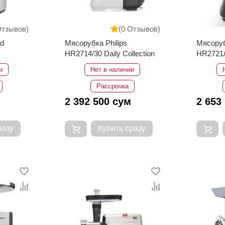
Отзывов)
(0 Отзывов)
d
Мясорубка Philips
Мясоруб
HR2714/30 Daily Collection
HR2721/0
и
Нет в наличии
Рассрочка
2 392 500 сум
2 653
разу
Купить сразу