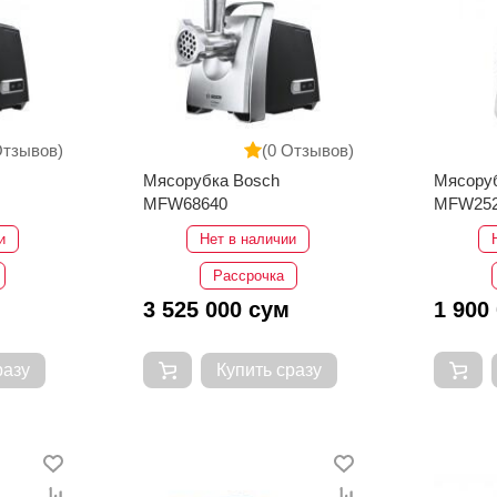
Отзывов)
(0 Отзывов)
Мясорубка Bosch
Мясору
MFW68640
MFW25
и
Нет в наличии
Рассрочка
3 525 000 сум
1 900
разу
Купить сразу