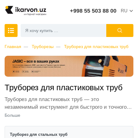
+998 55 503 88 00
RU
Главная
Труборезы
Труборез для пластиковых труб
Труборез для пластиковых труб
Труборез для пластиковых труб — это
незаменимый инструмент для быстрого и точного
реза полимерных труб. Он широко используется в
Больше
строительстве, ремонте и сантехнических работах.
В зависимости от типа материала и диаметра
Труборез для стальных труб
трубы, выбираются различные модели труборезов,