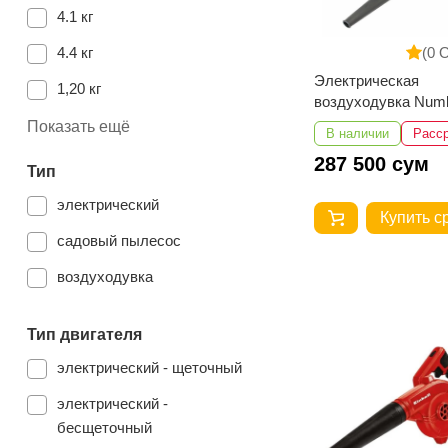
4.1 кг
4.4 кг
(0 
Электрическая
1,20 кг
воздуходувка Numb
NEB650-1
3.9 кг
Показать ещё
В наличии
Расс
1.8 кг
287 500 сум
Тип
1.1 кг
электрический
Купить с
1.53 кг
садовый пылесос
1.28 кг
воздуходувка
Тип двигателя
электрический - щеточный
электрический -
бесщеточный