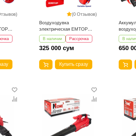
Отзывов)
(0 Отзывов)
Воздуходувка
Аккуму
MTOP
электрическая EMTOP
воздух
EABR6003
CABLI1
рочка
В наличии
Рассрочка
В нали
325 000 сум
650 0
разу
Купить сразу