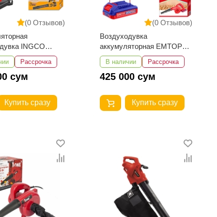
(0 Отзывов)
(0 Отзывов)
ляторная
Воздуходувка
одувка INGCO
аккумуляторная EMTOP
68082
ELAB200281
чии
Рассрочка
В наличии
Рассрочка
00 сум
425 000 сум
Купить сразу
Купить сразу