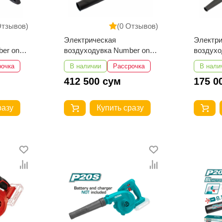
Отзывов)
(0 Отзывов)
Электрическая
Электри
er one
воздуходувка Number one
воздухо
NEB1200-1
NEB450
рочка
В наличии
Рассрочка
В нали
412 500 сум
175 0
разу
Купить сразу