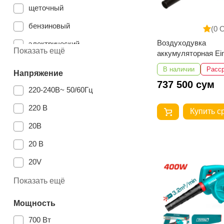
щеточный
бензиновый
(0 
Воздуходувка
электрический
Показать ещё
аккумуляторная Ein
иновый
CB 18/180
В наличии
Расс
Напряжение
2-х тактный STIHL 2-MIX
737 500 сум
220-240В~ 50/60Гц
2-х тактный
220 В
Купить с
20В
20 В
20V
230 В
Показать ещё
220-230 В ~ 50/60 Гц
Мощность
700 Вт