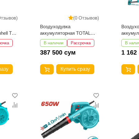
Отзывов)
(0 Отзывов)
Воздуходувка
Воздух
hell TE-
аккумуляторная TOTAL
аккуму
TABLI20018
TABLI20
рочка
В наличии
Рассрочка
В нали
387 500 сум
1 162
разу
Купить сразу