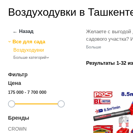
Воздуходувки в Ташкент
← Назад
Желаете с выгодой 
садового участка? 
Все для сада
выбор для решения 
Больше
Воздуходувки
известных производ
Больше категорий
предоставленными 
Результаты 1-32 из
дополняют оптимал
Фильтр
Цена
175 000
-
7 700 000
Бренды
CROWN