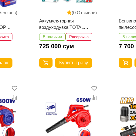
Отзывов)
(0 Отзывов)
Аккумуляторная
Бензино
TOP
воздуходувка TOTAL
пылесос
TABLI168082 (16В)
рочка
В наличии
Рассрочка
В нали
725 000 сум
7 700
разу
Купить сразу