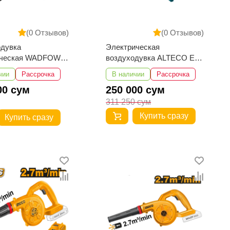
(0 Отзывов)
(0 Отзывов)
одувка
Электрическая
ическая WADFOW
воздуходувка ALTECO EB
01
650
чии
Рассрочка
В наличии
Рассрочка
00 сум
250 000 сум
311 250 сум
Купить сразу
Купить сразу