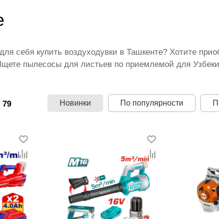
е
для себя купить воздуходувки в Ташкенте? Хотите при
Ищете пылесосы для листьев по приемлемой для Узбеки
таких других задач. В нашем каталоге представлены лучш
ителей. Безупречное качество садовых воздуходувок с
нашим покупателям. Выбор способа оплаты, быстрая до
Новинки
По популярности
П
 79
ьные для Ташкента цены на воздуходувки.