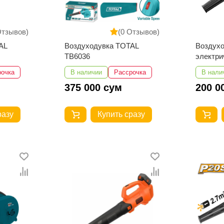
Отзывов)
(0 Отзывов)
AL
Воздуходувка TOTAL
Воздух
TB6036
электр
WAB156
рочка
В наличии
Рассрочка
В нали
375 000 сум
200 0
разу
Купить сразу