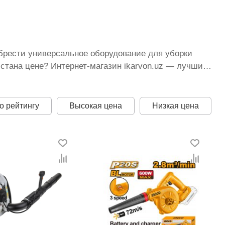
обрести универсальное оборудование для уборки
стана цене? Интернет-магазин ikarvon.uz — лучший
ие модели от Total, Bosch, Stihl и других
очетается с оптимальными условиями продажи,
ставка, консультации специалистов — все это
о рейтингу
Высокая цена
Низкая цена