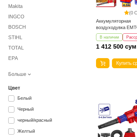
Makita
(0 
INGCO
Аккумуляторная
BOSCH
воздуходувка EM
ELAB204282
STIHL
В наличии
Расс
1 412 500 сум
TOTAL
EPA
Купить с
Ryobi
Больше
Milwaukee
Цвет
MTD
Белый
YATO
Черный
Husqvarna
черный/красный
ALTECO
SGS plus
Желтый