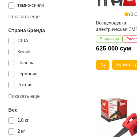
EMTOP
темно-синий
(0 
Number One
оранжевая
Показать ещё
Воздуходувка
WADFOW
синий
электрическая E
Страна бренда
Black & Decker
EABR8003
оранжевый
В наличии
Расс
США
Einhell
625 000 сум
Китай
Польша
Купить с
Германия
Россия
Китай
Показать ещё
Россия
Вес
Япония
1,8 кг
Казахстан
2 кг