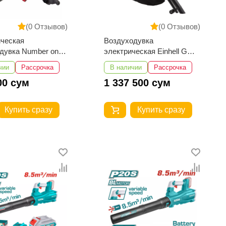
(0 Отзывов)
(0 Отзывов)
ческая
Воздуходувка
дувка Number one
электрическая Einhell GC-
-1
EL 3024 E
чии
Рассрочка
В наличии
Рассрочка
00 сум
1 337 500 сум
Купить сразу
Купить сразу