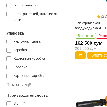
бесщеточный
электрический, питание от
(0 
сети
Электрическая
воздуходувка ALT
450
Упаковка
В наличии
Расс
картонная карта
162 500 сум
201 500 сум
коробка
Купить с
Картонная коробка
Коробка
картонная коробка.
картонная коробка
Показать ещё
Производительность
3,5 m³/min