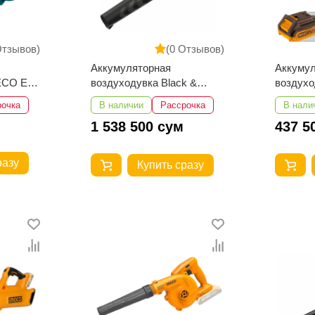
Отзывов)
(0 Отзывов)
Аккумуляторная
Аккуму
ECO EB
воздуходувка Black &
воздухо
Decker BCBL200L-QW
CABLI2
рочка
В наличии
Рассрочка
В нали
1 538 500 сум
437 5
разу
Купить сразу