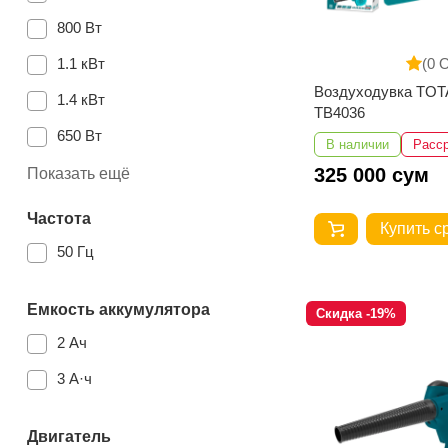
800 Вт
1.1 кВт
(0 
Воздуходувка TOT
1.4 кВт
TB4036
650 Вт
В наличии
Расс
20 В
325 000 сум
Показать ещё
600 Вт
Частота
Купить с
400 Вт
50 Гц
Емкость аккумулятора
Скидка -19%
2 Ач
3 А·ч
Двигатель