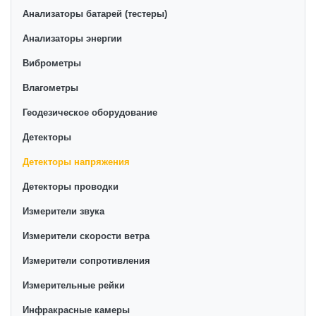
категории товара. Детекторы напряжения в
Анализаторы батарей (тестеры)
интернет-магазине представлены ведущими
производителями и брендами, список которых
Анализаторы энергии
постоянно расширяется. Мы доставляем товар в
Виброметры
любом количестве по всей территории страны. Все
Влагометры
это дополняет лучшая по Узбекистану стоимость,
Детекторы напряжения от ikarvon.uz — это самый
Геодезическое оборудование
широкий диапазон цен. Причем здесь представлена
Детекторы
оптимальная цена для каждой позиции из категории
Детекторы напряжения.
Детекторы напряжения
Детекторы проводки
Измерители звука
Измерители скорости ветра
Измерители сопротивления
Измерительные рейки
Инфракрасные камеры