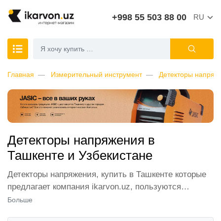
+998 55 503 88 00
RU
Главная
Измерительный инструмент
Детекторы напряж
Детекторы напряжения в
Ташкенте и Узбекистане
Детекторы напряжения, купить в Ташкенте которые
предлагает компания ikarvon.uz, пользуются
широким спросом среди наших клиентов. Мы
Больше
обеспечиваем лучшие условия продажи этой