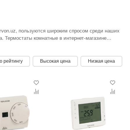
arvon.uz, пользуются широким спросом среди наших
а. Термостаты комнатные в интернет-магазине
тоянно расширяется. Мы доставляем товар в любом
кистану стоимость, Термостаты комнатные от
а оптимальная цена для каждой позиции из
о рейтингу
Высокая цена
Низкая цена