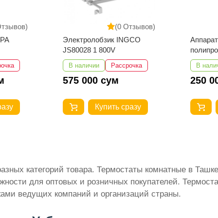
Отзывов)
(0 Отзывов)
EPA
Электролобзик INGCO
Аппарат
JS80028 1 800V
полипро
Number 
рочка
В наличии
Рассрочка
В нали
м
575 000 сум
250 0
разу
Купить сразу
разных категорий товара. Термостаты комнатные в Таш
жности для оптовых и розничных покупателей. Термоста
тками ведущих компаний и организаций страны.