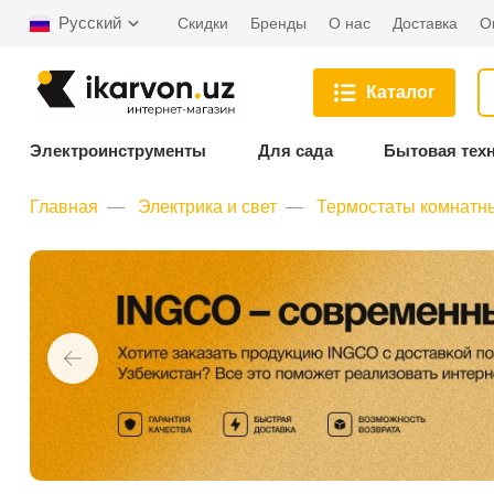
Русский
Скидки
Бренды
О нас
Доставка
О
Каталог
Электроинструменты
Для сада
Бытовая тех
Главная
Электрика и свет
Термостаты комнатн