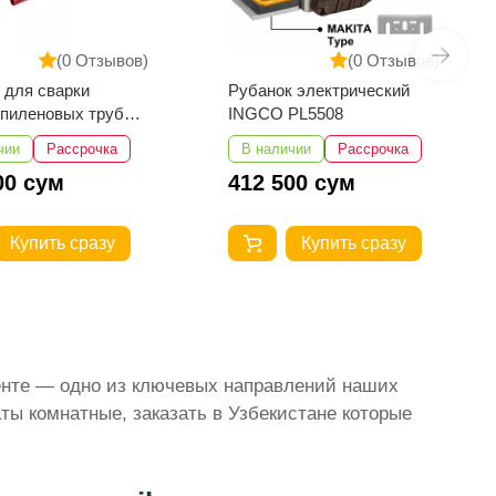
(0 Отзывов)
(0 Отзывов)
 для сварки
Рубанок электрический
пиленовых труб
INGCO PL5508
One EPC40/15-1
чии
Рассрочка
В наличии
Рассрочка
00 сум
412 500 сум
Купить сразу
Купить сразу
кенте — одно из ключевых направлений наших
ты комнатные, заказать в Узбекистане которые