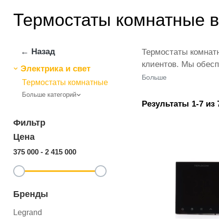
Термостаты комнатные в
← Назад
Термостаты комнатн
клиентов. Мы обесп
Электрика и свет
представлены веду
Больше
Термостаты комнатные
количестве по всей
Больше категорий
ikarvon.uz — это с
Результаты 1-7 из 
категории Термоста
Фильтр
Цена
375 000
-
2 415 000
Бренды
Legrand