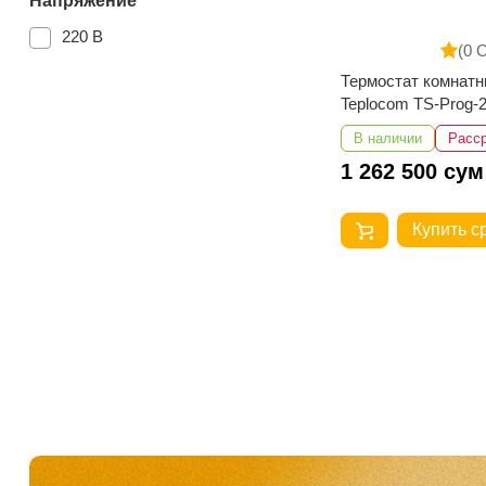
Напряжение
220 В
(0 
Термостат комнат
Teplocom TS-Prog-
RF
В наличии
Расс
1 262 500 сум
Купить с