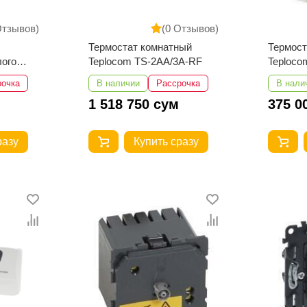
Отзывов)
(0 Отзывов)
Термостат комнатный
Термост
лого
Teplocom TS-2AA/3A-RF
Teploco
SF-
рочка
В наличии
Рассрочка
В нали
1 518 750 сум
375 0
разу
Купить сразу