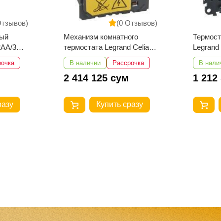
Отзывов)
(0 Отзывов)
ный
Механизм комнатного
Термост
2AA/3A-
термостата Legrand Celiane
Legrand
8А
рочка
В наличии
Рассрочка
В нали
2 414 125 сум
1 212
разу
Купить сразу