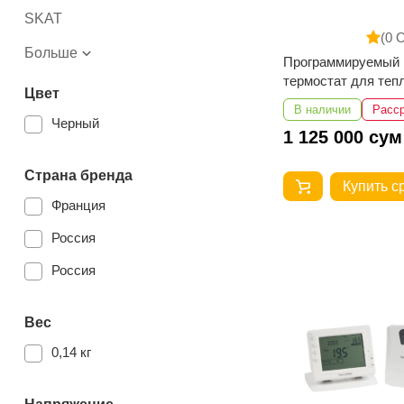
SKAT
(0 
Больше
Программируемый
термостат для теп
Цвет
пола TEPLOCOM T
В наличии
Расс
Prog/LUX
Черный
1 125 000 сум
Страна бренда
Купить с
Франция
Россия
Россия
Вес
0,14 кг