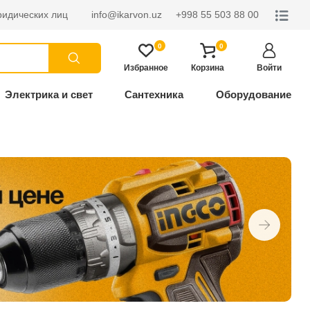
ридических лиц
info@ikarvon.uz
+998 55 503 88 00
0
0
Избранное
Корзина
Войти
Электрика и свет
Сантехника
Оборудование