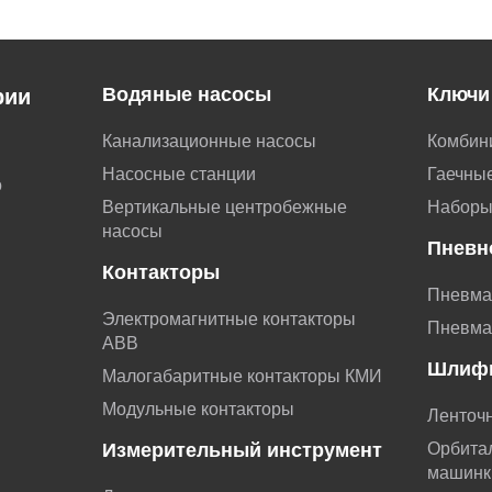
Водяные насосы
Ключи
рии
Канализационные насосы
Комбин
Насосные станции
Гаечные
о
Вертикальные центробежные
Наборы
насосы
Пневн
Контакторы
Пневма
Электромагнитные контакторы
Пневма
АВВ
Шлиф
Малогабаритные контакторы КМИ
Модульные контакторы
Ленточ
Измерительный инструмент
Орбита
машинк