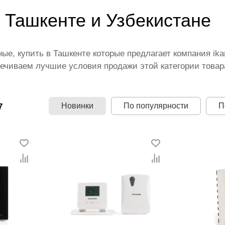
 Ташкенте и Узбекистане
ые, купить в Ташкенте которые предлагает компания ik
ечиваем лучшие условия продажи этой категории товар
щими производителями и брендами, список которых пос
 территории страны. Все это дополняет лучшая по Узбе
амый широкий диапазон цен. Причем здесь представлен
Новинки
По популярности
П
7
ты комнатные.