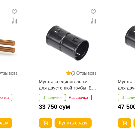
Отзывов)
(0 Отзывов)
ьная
Муфта соединительная
Муфта 
убы IEK
для двустенной трубы IEK
для дву
d=75мм
d=50мм
рочка
В наличии
Рассрочка
В нали
47 500 сум
137 5
разу
Купить сразу