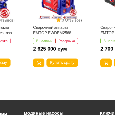
Отзывов)
(0 Отзывов)
т
Сварочный аппарат
Пневма
68
EMTOP ETIG1652
гайков
TIG/MMA
EATL01
рочка
В наличии
Рассрочка
В нали
2 700 000 сум
2 925
разу
Купить сразу
Водяные насосы
Ключи
рии