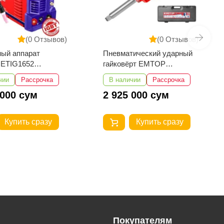
(0 Отзывов)
(0 Отзывов)
тический ударный
Сверлильный станок
ёрт EMTOP
EMTOP EDPS01301
3101
чии
Рассрочка
В наличии
Рассрочка
 000 сум
1 312 500 сум
Купить сразу
Купить сразу
Покупателям