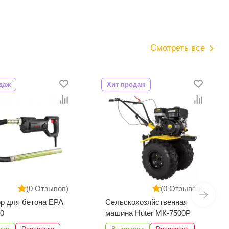
Смотреть все
даж
Хит продаж
(0 Отзывов)
(0 Отзывов)
хозяйственная
Генератор бензиновый
Huter МК-7500P
INGCO GE35006ES
3500VA