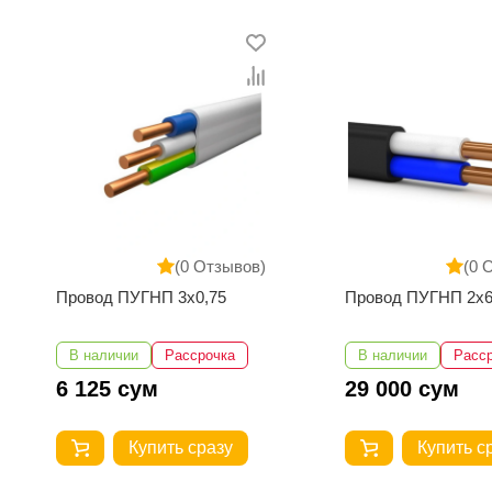
(0 Отзывов)
(0 
Провод ПУГНП 2х6
Муфта соединител
для двустенной тр
d=90мм
В наличии
Рассрочка
В наличии
Расс
29 000 сум
33 750 сум
Купить сразу
Купить с