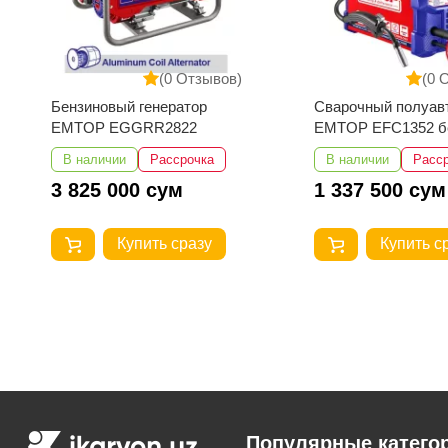
(0 Отзывов)
(0 
Сварочный полуавтомат
Сварочный аппара
EMTOP EFC1352 без газа
EMTOP EWDEM25
MMA/TIG Lift
В наличии
Рассрочка
В наличии
Расс
1 337 500 сум
2 625 000 сум
Купить сразу
Купить с
Популярные катего