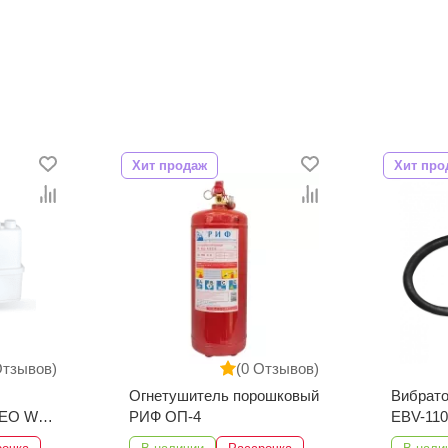
Хит продаж
Хит про
Отзывов)
(0 Отзывов)
ошковый
Вибратор для бетона EPA
Сельско
EBV-1100
машина 