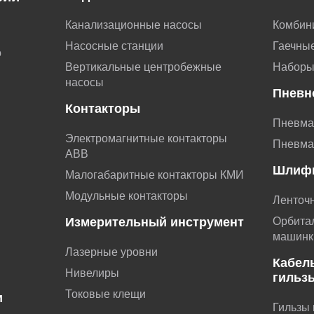
Канализационные насосы
Комбин
Насосные станции
Гаечные
о
Вертикальные центробежные
Наборы
насосы
Пневн
Контакторы
Пневма
Электромагнитные контакторы
Пневма
АВВ
Шлиф
Малогабаритные контакторы КМИ
Модульные контакторы
Ленточ
Измерительный инструмент
Орбита
машинк
Лазерные уровни
Кабел
Нивелиры
гильз
Токовые клещи
и
Гильзы