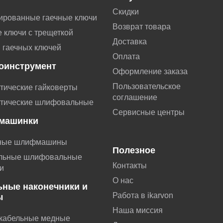
Скидки
ированные гаечные ключи
Возврат товара
 ключи с трещеткой
Доставка
 гаечных ключей
Оплата
оинструмент
Оформление заказа
Пользовательское
тические гайковерты
соглашение
тические шлифовальные
Сервисные центры
машинки
ные шлифмашины
Полезное
льные шлифовальные
Контакты
и
О нас
ьные наконечники и
Работа в ikarvon
ы
Наша миссия
 кабельные медные