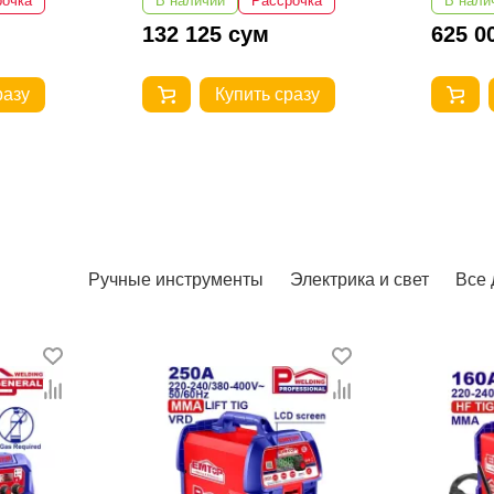
рочка
В наличии
Рассрочка
В нали
625 000 сум
5 500
разу
Купить сразу
Ручные инструменты
Электрика и свет
Все 